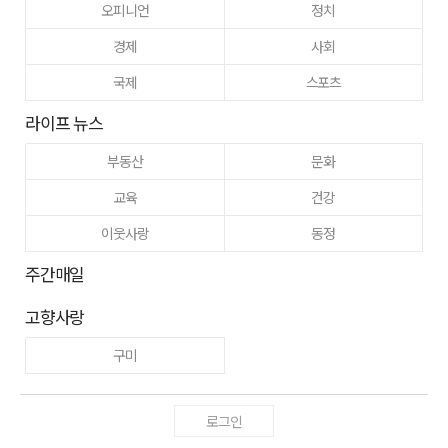
오피니언
정치
경제
사회
국제
스포츠
라이프 뉴스
부동산
문화
교육
건강
이웃사랑
동정
주간매일
고향사랑
구미
로그인