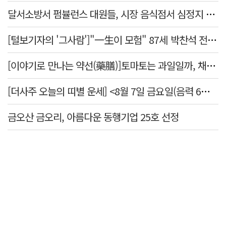
달서소방서 펌뷸런스 대원들, 시장 음식점서 심정지 환자 생명 살려
[털보기자의 '그사람']"一生이 모험" 87세 박찬석 전 경북대 총장
[이야기로 만나는 약선(藥膳)]토마토는 과일일까, 채소일까
[더사주 오늘의 띠별 운세] <8월 7일 금요일(음력 6월25일)>
금오산 금오리, 아름다운 동행기업 25호 선정