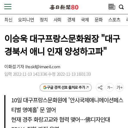
최신
오피니언
정치
사회
경제
국제
문화
스포츠
이승욱 대구프랑스문화원장 "대구
경북서 애니 인재 양성하고파"
이화섭 기자
lhsskf@imaeil.com
입력 2022-11-13 14:13:36 수정 2022-11-13 18:01:33
구글 검색 선호 출처로 추가
10일 대구프랑스문화원에 '안시국제애니메이션페스
티벌 명예홀' 문 열어
현재 경주 화랑고교와 협력 맺어…佛디자인대