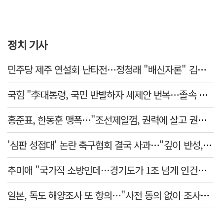
정치 기사
민주당 제주 연설회 난타전…정청래 "배신자론" 김민석 "관리 무능"
국힘 "李대통령, 국민 반발하자 세제안 번복…졸속 국정 즉각 중단"
홍준표, 한동훈 맹폭…"조선제일껌, 권력에 살고 권력에 죽었다"
'심판 성접대' 논란 축구협회 결국 사과…"깊이 반성, 쇄신하겠다"
추미애 "국가직 소방인데…경기도가 1조 넘게 인건비 대납"
일본, 독도 해양조사 또 항의…"사전 동의 없이 조사" 주장