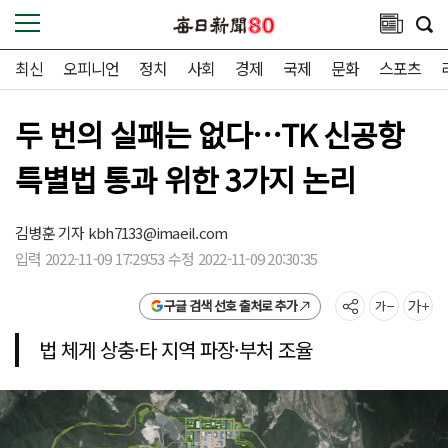
최신
오피니언
정치
사회
경제
국제
문화
스포츠
두 번의 실패는 없다…TK 신공항
특별법 통과 위한 3가지 논리
김병훈 기자
kbh7133@imaeil.com
입력 2022-11-09 17:29:53 수정 2022-11-09 20:30:35
구글 검색 선호 출처로 추가
법 체게 상충·타 지역 파장·부처 조율