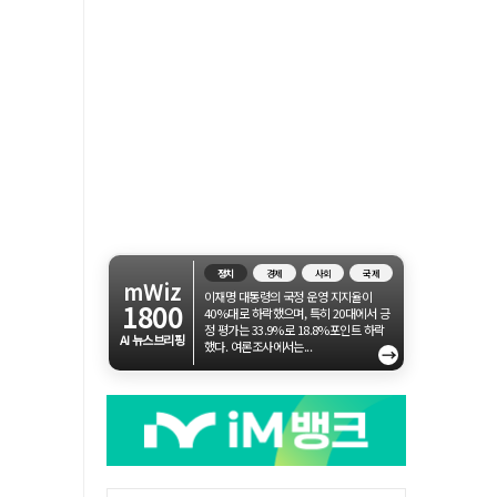
정치
경제
사회
국제
mWiz
이재명 대통령의 국정 운영 지지율이
1800
40%대로 하락했으며, 특히 20대에서 긍
정 평가는 33.9%로 18.8%포인트 하락
AI 뉴스브리핑
했다. 여론조사에서는...
→