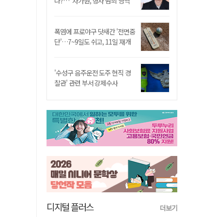
나?…"차가원, 형사 범죄 영역"
폭염에 프로야구 닷새간 '전면중
단'…7~9일도 쉬고, 11일 재개
'수성구 음주운전 도주 현직 경
찰관' 관련 부서 강제수사
디지털 플러스
더보기