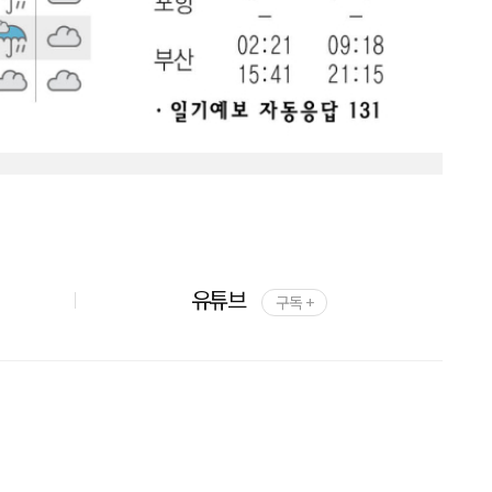
유튜브
구독 +