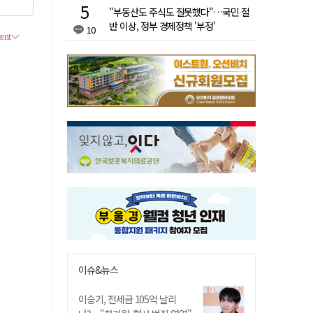
"부동산도 주식도 잘못했다"…국민 절
반 이상, 정부 경제정책 '부정'
10
이슈&뉴스
이승기, 전세금 105억 날리