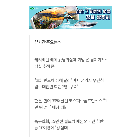
실시간 주요뉴스
케리비안 베이 女탈의실에 가발 쓴 남자가?…
경찰 추적 중
"호남반도체 방해 말라"며 미군기지 무단침
입…대진연 회원 3명 '구속'
한 달 만에 39% 날린 코스피…골드만삭스 "1
년 뒤 2배" 예상, 왜?
축구협회, 15년 전 월드컵 예선 외국인 심판
등 10여명에 '성 접대'