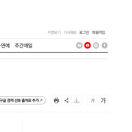
지면보기
기사제보
로그인
회원가입
·연예
주간매일
가
가
구글 검색 선호 출처로 추가