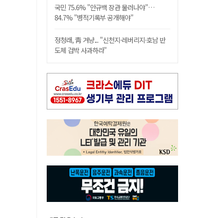
국민 75.6% "안규백 장관 물러나야"…
84.7% "병적기록부 공개해야"
정청래, 靑 겨냥... "신천지·레버리지·호남 반
도체 겁박 사과하라"