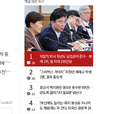
댓글 많은 뉴스
적 중
자발적 퇴사 청년도 실업급여 준다…생
애 1회, 월 최대 100만원
접대'
26
 칼날
"스타벅스 가야지" 외쳤던 배재고 학생
2명, 결국 중징계
16
호남서 백지화된 댐 6곳 용수량 69만t…
반도체 클러스터 필요량 넘는다
13
[부산에도 밀리는 대구] 동성로 지나쳐
도 해운대는 꼭 간다, 외국인 관광객 16
12
배 차이