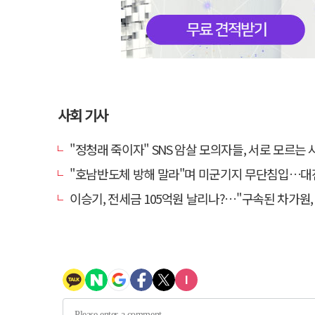
사회 기사
"정청래 죽이자" SNS 암살 모의자들, 서로 모르는 사이였다
"호남반도체 방해 말라"며 미군기지 무단침입…대진연 회원 3명 
이승기, 전세금 105억원 날리나?…"구속된 차가원, 형사 범죄