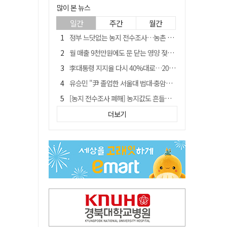
많이 본 뉴스
일간
주간
월간
정부 느닷없는 농지 전수조사…농촌 들쑤시는 '경자유전'의 칼날
월 매출 9천만원에도 문 닫는 영양 젖소농장… "일할 사람이 없어"
李대통령 지지율 다시 40%대로…20대는 18.8%p 급락
유승민 "尹 졸업한 서울대 법대·충암고도 없애야"…李 육사 통합 직격
[농지 전수조사 폐해] 농지값도 흔들리나…"도지 막히면 헐값 매물 나올 수도"
[농지 전수조사 폐해] '쌀 받고 논 내 준' 도지농 이제 어쩌나?
더보기
지역활성화 펀드 9호…포항 AI 데이터센터에 6천억 투입
국민 51.9% "李 대통령 재판 재개 필요하다"
경북 영천시, 9월부터 11월까지 반값 여행 혜택 제공
아쉬운 태클