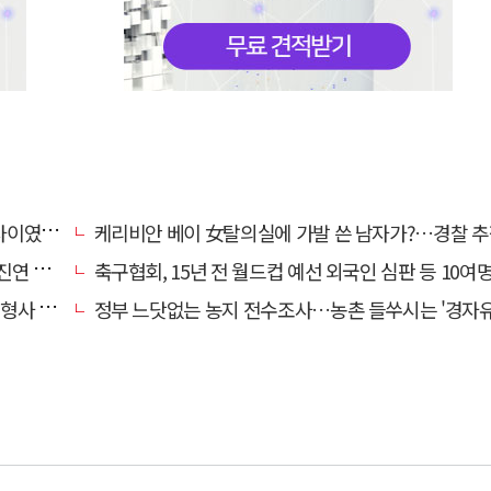
…檢송치
케리비안 베이 女탈의실에 가발 쓴 남자가?…경찰 추
'구속'
축구협회, 15년 전 월드컵 예선 외국인 심판 등 10여명에 '성 
 영역"
정부 느닷없는 농지 전수조사…농촌 들쑤시는 '경자유전'의