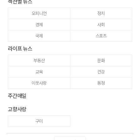
섹션별 뉴스
오피니언
정치
경제
사회
국제
스포츠
라이프 뉴스
부동산
문화
교육
건강
이웃사랑
동정
주간매일
고향사랑
구미