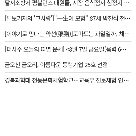
달서소방서 펌뷸런스 대원들, 시장 음식점서 심정지 환자 생명 살려
[털보기자의 '그사람']"一生이 모험" 87세 박찬석 전 경북대 총장
[이야기로 만나는 약선(藥膳)]토마토는 과일일까, 채소일까
[더사주 오늘의 띠별 운세] <8월 7일 금요일(음력 6월25일)>
금오산 금오리, 아름다운 동행기업 25호 선정
경북과학대 전통문화체험학교…교육부 진로체험 인증기관 선정