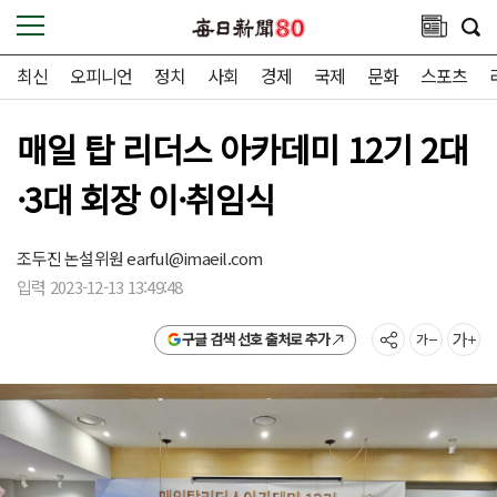
최신
오피니언
정치
사회
경제
국제
문화
스포츠
매일 탑 리더스 아카데미 12기 2대
·3대 회장 이·취임식
조두진 논설위원
earful@imaeil.com
입력 2023-12-13 13:49:48
구글 검색 선호 출처로 추가