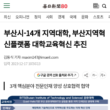
최신
오피니언
정치
사회
경제
국제
문화
스포츠
부산시-14개 지역대학, 부산지역혁
신플랫폼 대학교육혁신 추진
김동식 기자
maxim147@imaeil.com
입력 2023-12-17 10:50:13
구글 검색 선호 출처로 추가
3개 핵심분야 전문인재 양성 상호협력 협약