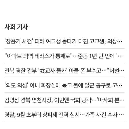
사회 기사
'장윤기 사건' 피해 여고생 돕다가 다친 고교생, 의상자 인정
"아파트 외벽 테라스가 통째로"…준공 1년 반 만에 '아찔 사고'
전북 경찰 간부 '女교사 몰카' 아들 폰 부수고…"처벌 못하는 사안" 내부망에 글
'외도 의심' 아내 화장실에 묶고 불에 달군 공구로 고문…남편 검거
김병삼 경북 영천시장, 이번엔 국회 공략…'마사회 본사 이전·광역교통망 확충' 요청
경찰, 9월 초부터 상피제 전격 실시…가족 사건 수사 못해