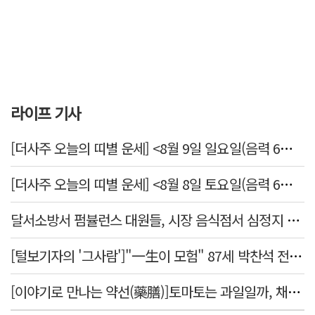
라이프 기사
[더사주 오늘의 띠별 운세] <8월 9일 일요일(음력 6월27일)>
[더사주 오늘의 띠별 운세] <8월 8일 토요일(음력 6월26일)>
달서소방서 펌뷸런스 대원들, 시장 음식점서 심정지 환자 생명 살려
[털보기자의 '그사람']"一生이 모험" 87세 박찬석 전 경북대 총장
[이야기로 만나는 약선(藥膳)]토마토는 과일일까, 채소일까