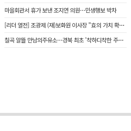
마을회관서 휴가 보낸 조지연 의원…민생행보 박차
[리더 열전] 조광제 (재)보화원 이사장 "효의 가치 확산 위해 젊은층 참여 이끌어낼 것"
칠곡 알뜰 만남의주유소…경북 최초 '착하디착한 주유소' 선정