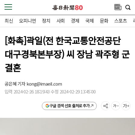
최신
오피니언
정치
사회
경제
국제
문화
스포츠
[화촉]곽일(전 한국교통안전공단
대구경북본부장) 씨 장남 곽주형 군
결혼
공은혜 기자
kong@imaeil.com
입력 2024-02-26 18:19:43 수정 2024-02-29 13:45:00
구글 검색 선호 출처로 추가