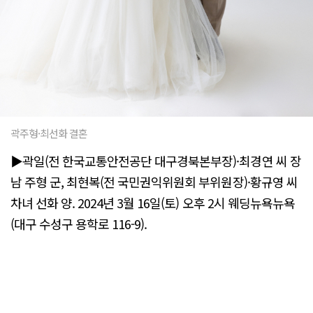
곽주형·최선화 결혼
▶곽일(전 한국교통안전공단 대구경북본부장)·최경연 씨 장
남 주형 군, 최현복(전 국민권익위원회 부위원장)·황규영 씨
차녀 선화 양. 2024년 3월 16일(토) 오후 2시 웨딩뉴욕뉴욕
(대구 수성구 용학로 116-9).