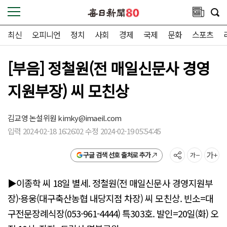
최신
오피니언
정치
사회
경제
국제
문화
스포츠
[부음] 정철원(전 매일신문사 경영
지원부장) 씨 모친상
김교영 논설위원
kimky@imaeil.com
입력 2024-02-18 16:26:02 수정 2024-02-19 05:54:45
구글 검색 선호 출처로 추가
▶이종학 씨 18일 별세. 정철원(전 매일신문사 경영지원부
장)·용웅(대구축산농협 내당지점 차장) 씨 모친상. 빈소=대
구전문장례식장(053-961-4444) 특303호. 발인=20일(화) 오