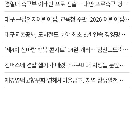
경일대 축구부 이태빈 프로 진출… 대만 프로축구 항위안 F.C. 입단
대구 구립인지어린이집, 교육청 주관 '2026 어린이집 5세 이음교육'
대구교통공사, 도시철도 분야 최초 3년 연속 경영평가 1위
'제4회 신바람 행복 콘서트' 14일 개최… 김천포도축제와 연계해 활력 더한다
캠퍼스에 경찰 헬기가 내렸다…구미대 학생들 눈앞서 펼쳐진 참수리의 위용
재경영덕군향우회-영해새마을금고, 지역 상생발전 업무협약(MOU) 체결