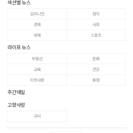
섹션별 뉴스
오피니언
정치
경제
사회
국제
스포츠
라이프 뉴스
부동산
문화
교육
건강
이웃사랑
동정
주간매일
고향사랑
구미