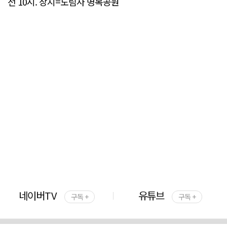
전 10시. 장지=도림사 명복공원
네이버TV
유튜브
구독 +
구독 +