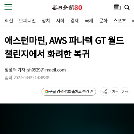
최신
오피니언
정치
사회
경제
국제
문화
스포츠
애스턴마틴, AWS 파나텍 GT 월드
챌린지에서 화려한 복귀
장성혁 기자
jsh0529@imaeil.com
입력 2024-04-09 14:48:48
구글 검색 선호 출처로 추가