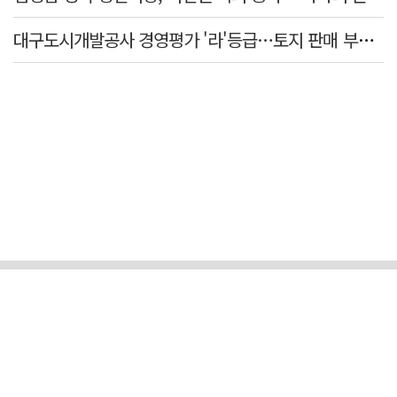
대구도시개발공사 경영평가 '라'등급…토지 판매 부진에 1년 만에 두 단계 '뚝'