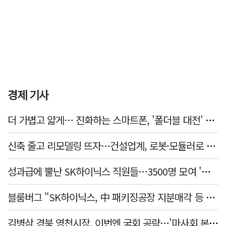
경제 기사
더 가볍고 얇게… 진화하는 스마트폰, '폴더블 대전' 열린다
신축 줄고 리모델링 뜨자…건설업계, 로봇·모듈러로 방향 튼다
성과급에 뿔난 SK하이닉스 직원들…3500명 모여 '새 노조' 만든다
블룸버그 "SK하이닉스, 中 패키징공장 지분매각 등 검토"
김병삼 경북 영천시장, 이번엔 국회 공략…'마사회 본사 이전·광역교통망 확충' 요청