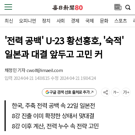
최신
오피니언
정치
사회
경제
국제
문화
스포츠
'전력 공백' U-23 황선홍호, '숙적'
일본과 대결 앞두고 고민 커
채정민 기자
cwolf@imaeil.com
입력 2024-04-21 14:08:15 수정 2024-04-21 19:04:24
구글 검색 선호 출처로 추가
한국, 주축 전력 공백 속 22일 일본전
8강 진출 이미 확정한 상태서 맞대결
8강 이후 계산, 전력 누수 속 전략 고민