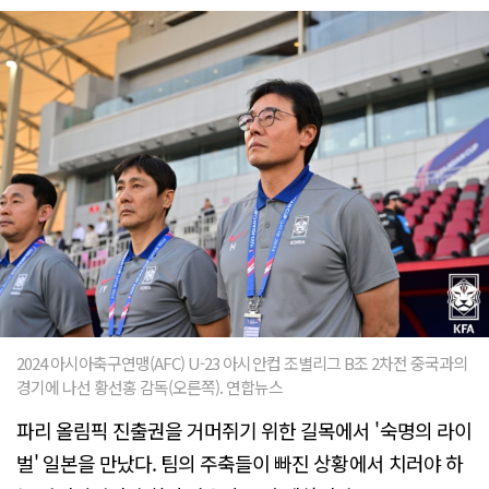
2024 아시아축구연맹(AFC) U-23 아시안컵 조별리그 B조 2차전 중국과의
경기에 나선 황선홍 감독(오른쪽). 연합뉴스
파리 올림픽 진출권을 거머쥐기 위한 길목에서 '숙명의 라이
벌' 일본을 만났다. 팀의 주축들이 빠진 상황에서 치러야 하