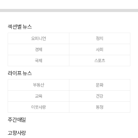
섹션별 뉴스
오피니언
정치
경제
사회
국제
스포츠
라이프 뉴스
부동산
문화
교육
건강
이웃사랑
동정
주간매일
고향사랑