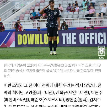
한국의 이영준이 2024 아시아축구연맹(AFC) U-23 아시안컵 조별리그 B
조 2차전 중국의 경기에 출전해 골을 넣은 뒤 세리머니를 하고 있다. 연합
뉴스
이번 조별리그 전 이미 전력에 대한 우려는 적지 않았다. 전
력의 핵이던 고영준(파르티잔), 권혁규(세인트미렌), 이현주
(베헨비스바덴), 배준호(스토크시티), 양현준(셀틱), 김지수
(브렌트포드) 등 유럽파는 소속팀 반대로 차출하지 못했다.