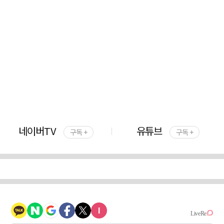
네이버TV
유튜브
구독 +
구독 +