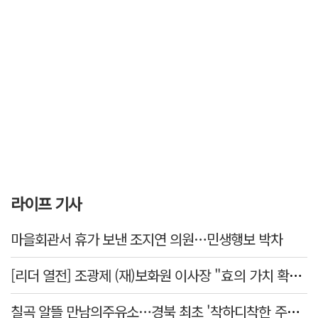
라이프 기사
마을회관서 휴가 보낸 조지연 의원…민생행보 박차
[리더 열전] 조광제 (재)보화원 이사장 "효의 가치 확산 위해 젊은층 참여 이끌어낼 것"
칠곡 알뜰 만남의주유소…경북 최초 '착하디착한 주유소' 선정