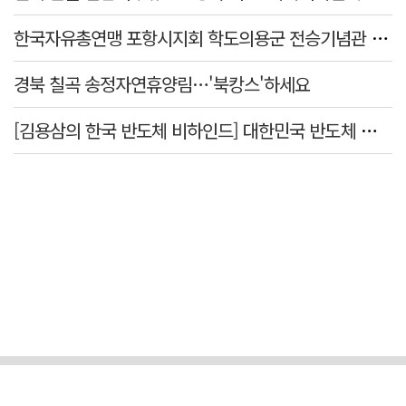
한국자유총연맹 포항시지회 학도의용군 전승기념관 방문
경북 칠곡 송정자연휴양림…'북캉스'하세요
[김용삼의 한국 반도체 비하인드] 대한민국 반도체 신화의 출발