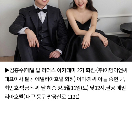
▶김흥수(매일 탑 리더스 아카데미 2기 회원·(주)이명이앤씨
대표이사·팔공 에밀리아호텔 회장)·이미경 씨 아들 종헌 군,
최인호·박금옥 씨 딸 혜승 양.5월11일(토) 낮12시.팔공 에밀
리아호텔( 대구 동구 팔공산로 1121)