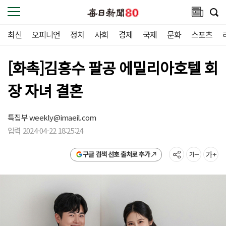
최신
오피니언
정치
사회
경제
국제
문화
스포츠
[화촉]김흥수 팔공 에밀리아호텔 회
장 자녀 결혼
특집부
weekly@imaeil.com
입력 2024-04-22 18:25:24
구글 검색 선호 출처로 추가