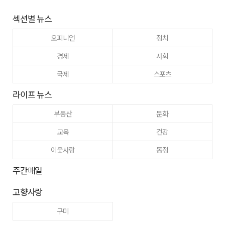
섹션별 뉴스
오피니언
정치
경제
사회
국제
스포츠
라이프 뉴스
부동산
문화
교육
건강
이웃사랑
동정
주간매일
고향사랑
구미