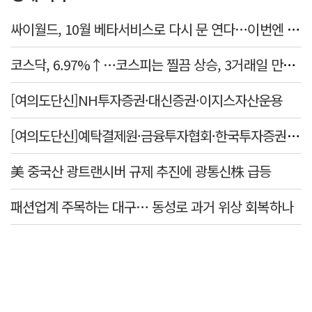
싸이월드, 10월 베타서비스로 다시 문 연다…이번엔 진짜 부활할까
코스닥, 6.97%↑…코스피는 찔끔 상승, 3거래일 만에 반등
[여의도단신]NH투자증권·대신증권·이지스자산운용
[여의도단신]예탁결제원·금융투자협회·한국투자증권·미래에셋증권
美 중국산 광트랜시버 규제 추진에 광통신株 급등
패션업계 주목하는 대구… 동성로 과거 위상 회복하나