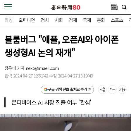
최신
오피니언
정치
사회
경제
국제
문화
스포츠
블룸버그 "애플, 오픈AI와 아이폰
생성형AI 논의 재개"
정우태 기자
next@imaeil.com
입력 2024-04-27 12:51:42 수정 2024-04-27 13:19:49
구글 검색 선호 출처로 추가
온디바이스 AI 시장 진출 여부 '관심'