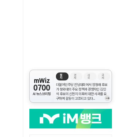
정
경
사
국
치
제
회
제
mWiz
0700
더불어민주당 전당대회에서 정청래 후보
가 청와대의 주요 정책과 경쟁자인 김민
AI 뉴스브리핑
석 후보의 신천지 의혹에 대한 사과를 요
→
구하며 갈등이 고조되고 있다...