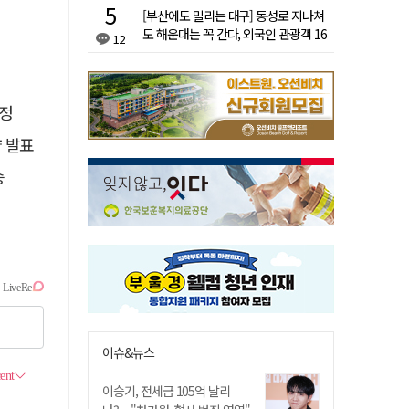
[부산에도 밀리는 대구] 동성로 지나쳐
도 해운대는 꼭 간다, 외국인 관광객 16
12
배 차이
선정
략 발표
승
이슈&뉴스
이승기, 전세금 105억 날리