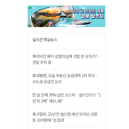
실시간 주요뉴스
케리비안 베이 女탈의실에 가발 쓴 남자가?…
경찰 추적 중
李대통령, 오늘 부동산 공급대책 2차 회의…
수도권 공급안 논의
한 달 만에 39% 날린 코스피…골드만삭스 "1
년 뒤 2배" 예상, 왜?
축구협회, 15년 전 월드컵 예선 외국인 심판
등 10여명에 '성 접대'