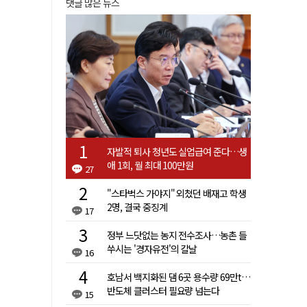
댓글 많은 뉴스
자발적 퇴사 청년도 실업급여 준다…생
애 1회, 월 최대 100만원
27
"스타벅스 가야지" 외쳤던 배재고 학생
2명, 결국 중징계
17
정부 느닷없는 농지 전수조사…농촌 들
쑤시는 '경자유전'의 칼날
16
호남서 백지화된 댐 6곳 용수량 69만t…
반도체 클러스터 필요량 넘는다
15