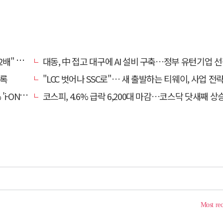
, 왜?
대동, 中 접고 대구에 AI 설비 구축…정부 유턴기업 
기록
"LCC 벗어나 SSC로"… 새 출발하는 티웨이, 사업 전
비대면 출시
코스피, 4.6% 급락 6,200대 마감…코스닥 닷새째 상