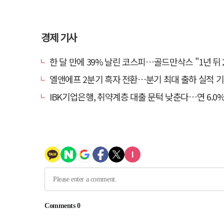
경제 기사
한 달 만에 39% 날린 코스피…골드만삭스 "1년 뒤 2배" 예상
엘앤에프 2분기 흑자 전환…분기 최대 출하 실적 
IBK기업은행, 취약계층 대출 문턱 낮춘다…연 6.0% 'i-ONE 햇살론 특례보증' 