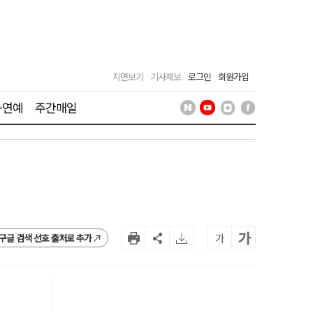
지면보기
기사제보
로그인
회원가입
·연예
주간매일
가
가
구글 검색 선호 출처로 추가