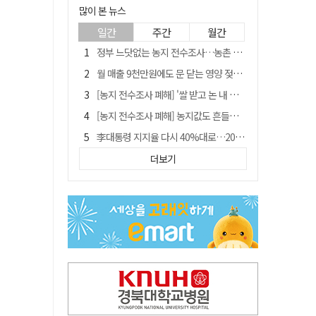
많이 본 뉴스
일간
주간
월간
정부 느닷없는 농지 전수조사…농촌 들쑤시는 '경자유전'의 칼날
월 매출 9천만원에도 문 닫는 영양 젖소농장… "일할 사람이 없어"
[농지 전수조사 폐해] '쌀 받고 논 내 준' 도지농 이제 어쩌나?
[농지 전수조사 폐해] 농지값도 흔들리나…"도지 막히면 헐값 매물 나올 수도"
李대통령 지지율 다시 40%대로…20대는 18.8%p 급락
유승민 "尹 졸업한 서울대 법대·충암고도 없애야"…李 육사 통합 직격
더보기
경북 영천시, 9월부터 11월까지 반값 여행 혜택 제공
지역활성화 펀드 9호…포항 AI 데이터센터에 6천억 투입
국민 51.9% "李 대통령 재판 재개 필요하다"
'솔리다임 IPO 추진설' SK하이닉스, 주가 9% 급락