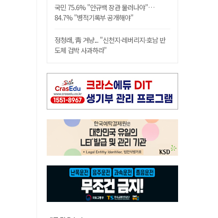
국민 75.6% "안규백 장관 물러나야"…
84.7% "병적기록부 공개해야"
정청래, 靑 겨냥... "신천지·레버리지·호남 반
도체 겁박 사과하라"