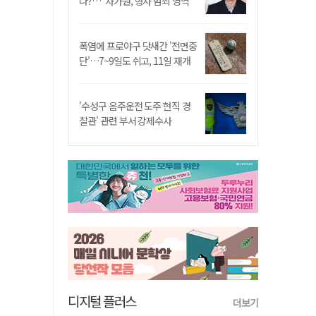
나?…"차가원, 형사 범죄 영역"
폭염에 프로야구 닷새간 '전면중
단'…7~9일도 쉬고, 11일 재개
'수성구 음주운전 도주 현직 경
찰관' 관련 부서 강제수사
디지털 플러스
더보기