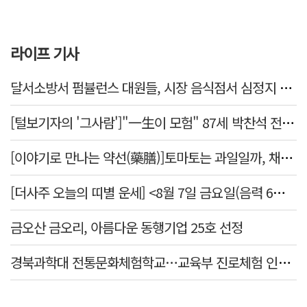
라이프 기사
달서소방서 펌뷸런스 대원들, 시장 음식점서 심정지 환자 생명 살려
[털보기자의 '그사람']"一生이 모험" 87세 박찬석 전 경북대 총장
[이야기로 만나는 약선(藥膳)]토마토는 과일일까, 채소일까
[더사주 오늘의 띠별 운세] <8월 7일 금요일(음력 6월25일)>
금오산 금오리, 아름다운 동행기업 25호 선정
경북과학대 전통문화체험학교…교육부 진로체험 인증기관 선정