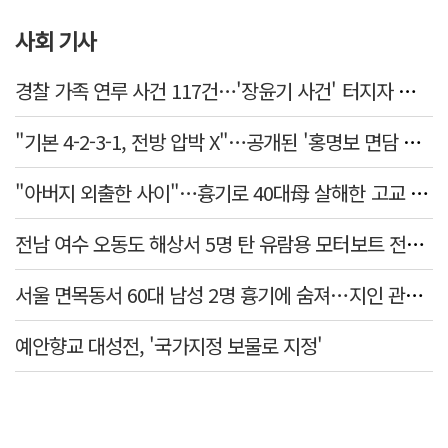
사회 기사
경찰 가족 연루 사건 117건…'장윤기 사건' 터지자 뒤늦게 전수조사
"기본 4-2-3-1, 전방 압박 X"…공개된 '홍명보 면담 수첩'
"아버지 외출한 사이"…흉기로 40대母 살해한 고교 자퇴생, 구속 기로에
전남 여수 오동도 해상서 5명 탄 유람용 모터보트 전복…2명 숨져
서울 면목동서 60대 남성 2명 흉기에 숨져…지인 관계로 추정
예안향교 대성전, '국가지정 보물로 지정'