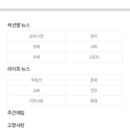
섹션별 뉴스
오피니언
정치
경제
사회
국제
스포츠
라이프 뉴스
부동산
문화
교육
건강
이웃사랑
동정
주간매일
고향사랑