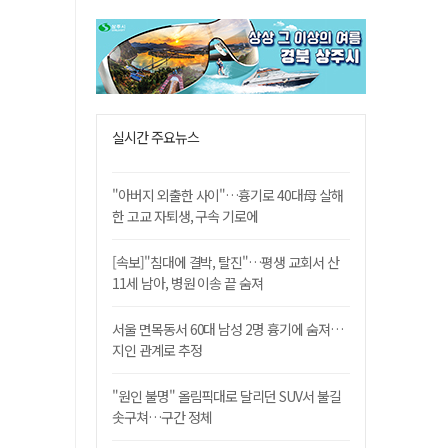
실시간 주요뉴스
"아버지 외출한 사이"…흉기로 40대母 살해
한 고교 자퇴생, 구속 기로에
[속보]"침대에 결박, 탈진"…평생 교회서 산
11세 남아, 병원 이송 끝 숨져
서울 면목동서 60대 남성 2명 흉기에 숨져…
지인 관계로 추정
"원인 불명" 올림픽대로 달리던 SUV서 불길
솟구쳐…구간 정체