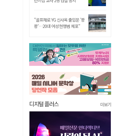
린이집 교사 2명 검찰 송치
"골프채로 YG 신사옥 출입문 '쾅
쾅'…20대 여성 현행범 체포"
디지털 플러스
더보기