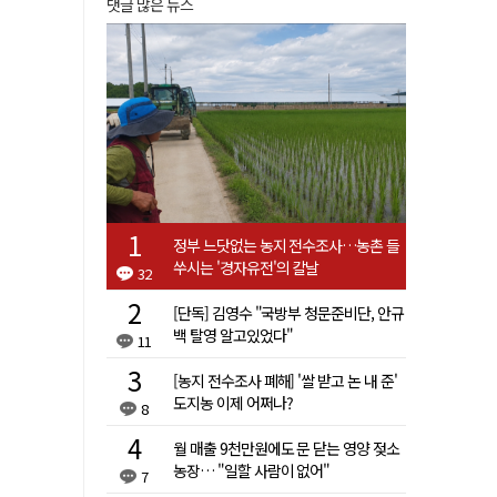
댓글 많은 뉴스
정부 느닷없는 농지 전수조사…농촌 들
쑤시는 '경자유전'의 칼날
32
[단독] 김영수 "국방부 청문준비단, 안규
백 탈영 알고있었다"
11
[농지 전수조사 폐해] '쌀 받고 논 내 준'
도지농 이제 어쩌나?
8
월 매출 9천만원에도 문 닫는 영양 젖소
농장… "일할 사람이 없어"
7