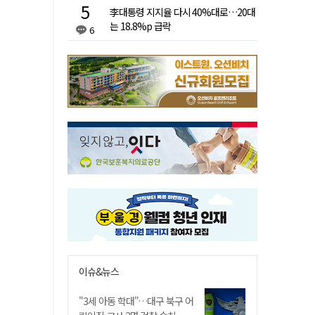
李대통령 지지율 다시 40%대로…20대
는 18.8%p 급락
6
이슈&뉴스
"3세 아동 학대"…대구 북구 어