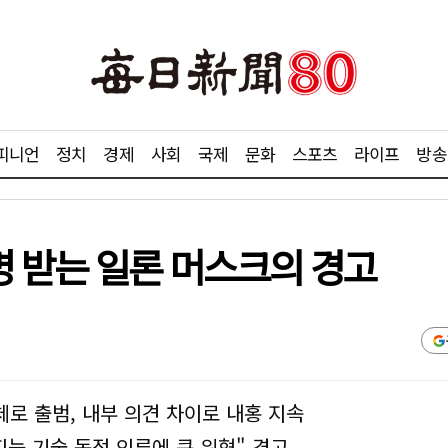
피니언
정치
경제
사회
국제
문화
스포츠
라이프
방송
명 받는 일론 머스크의 경고
체로 출범, 내부 의견 차이로 내홍 지속
지능 기술 독점 인류에 큰 위협" 경고