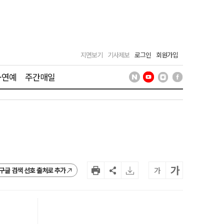
지면보기
기사제보
로그인
회원가입
·연예
주간매일
가
가
구글 검색 선호 출처로 추가