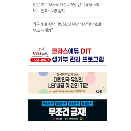
전남 여수 오동도 해상서 5명 탄 유람용 모터
보트 전복…2명 숨져
막무가내 이란 "美, MOU 위반 배상해야 호르
무즈 재개방"