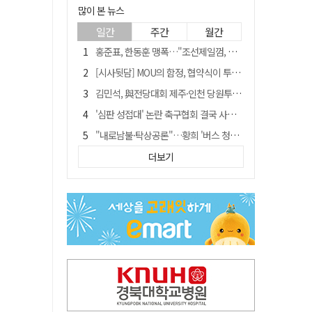
많이 본 뉴스
일간
주간
월간
홍준표, 한동훈 맹폭…"조선제일껌, 권력에 살고 권력에 죽었다"
[시사뒷담] MOU의 함정, 협약식이 투자 확정은 아니긴 해
김민석, 與전당대회 제주·인천 당원투표서 승리…누적 득표는 '초박빙'
'심판 성접대' 논란 축구협회 결국 사과…"깊이 반성, 쇄신하겠다"
"내로남불·탁상공론"…황희 '버스 청년주택' 제안에 與 내부서도 쓴소리
"경로당 통장에 비밀번호가 적혀 있다"…전국 돌며 경로당 13곳 턴 30대 구속
더보기
"침대에 결박, 탈진"…평생 교회서 산 11세 남아, 병원 이송 끝 숨져
예안향교 대성전, '국가지정 보물로 지정'
휠체어 환자 발로 밀어 숨지게 한 70대 간병인…2심도 집행유예
박권현 청도군수, 국무총리에 "청도 물 공급 최대 3만t 늘려달라"