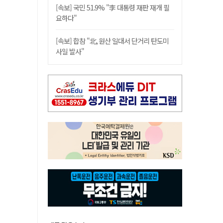
[속보] 국민 51.9% "李 대통령 재판 재개 필
요하다"
[속보] 합참 "北, 원산 일대서 단거리 탄도미
사일 발사"