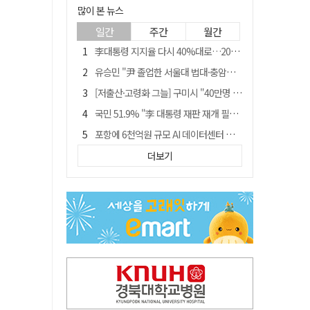
많이 본 뉴스
일간
주간
월간
李대통령 지지율 다시 40%대로…20대는 18.8%p 급락
유승민 "尹 졸업한 서울대 법대·충암고도 없애야"…李 육사 통합 직격
[저출산·고령화 그늘] 구미시 "40만명 사수" 고령군 "3만명대 회복"
국민 51.9% "李 대통령 재판 재개 필요하다"
포항에 6천억원 규모 AI 데이터센터 들어선다
李대통령 "육사 출신이 또 쿠데타 할 수도"…육사 총동창회 "정치적 보복"
더보기
경찰, 홍명보 선임 의혹 수사…대한축구협회 전격 압수수색
경북 영천시, 9월부터 11월까지 반값 여행 혜택 제공
"김용민, 흑백논리로 세상 보는 듯" 검찰 내부서 지탄
월 매출 9천만원에도 문 닫는 영양 젖소농장… "일할 사람이 없어"