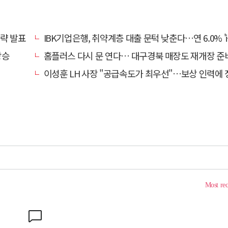
전략 발표
IBK기업은행, 취약계층 대출 문턱 낮춘다…연 6.0% 'i-ONE 햇살론 특례보증' 비대
상승
홈플러스 다시 문 연다… 대구경북 매장도 재개장 준
이성훈 LH 사장 "공급속도가 최우선"…보상 인력에 정규직보다 후한