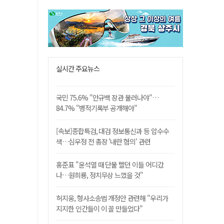
실시간 주요뉴스
국민 75.6% "안규백 장관 물러나야"…
84.7% "병적기록부 공개해야"
[속보]종합특검, 대검 정보통신과 등 압수수
색…심우정 전 총장 '내란 혐의' 관련
홍준표 "윤석열 때 단물 빨던 이들 어디갔
나…원희룡, 정치무상 느꼈을 것"
허지웅, 형사소송법 개정안 관련해 "우리가
지지한 인간들이 이 꼴 만들었다"