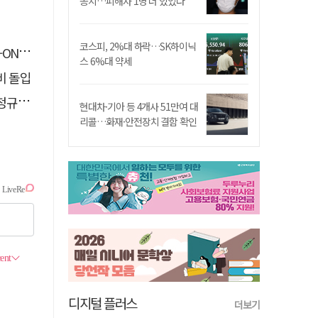
송치…피해자 1명 더 있었다
코스피, 2%대 하락…SK하이닉
면 출시
스 6%대 약세
비 돌입
 대우
현대차·기아 등 4개사 51만여 대
리콜…화재·안전장치 결함 확인
디지털 플러스
더보기