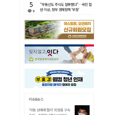
"부동산도 주식도 잘못했다"…국민 절
반 이상, 정부 경제정책 '부정'
9
이슈&뉴스
'아동 성매매 혐의' 최영중 구속