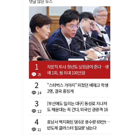
댓글 많은 뉴스
자발적 퇴사 청년도 실업급여 준다…생
애 1회, 월 최대 100만원
25
"스타벅스 가야지" 외쳤던 배재고 학생
2명, 결국 중징계
14
[부산에도 밀리는 대구] 동성로 지나쳐
도 해운대는 꼭 간다, 외국인 관광객 16
12
배 차이
호남서 백지화된 댐 6곳 용수량 69만t…
반도체 클러스터 필요량 넘는다
11