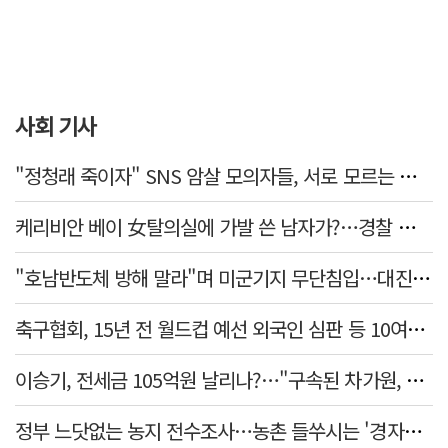
사회 기사
"정청래 죽이자" SNS 암살 모의자들, 서로 모르는 사이였다…檢송치
케리비안 베이 女탈의실에 가발 쓴 남자가?…경찰 추적 중
"호남반도체 방해 말라"며 미군기지 무단침입…대진연 회원 3명 '구속'
축구협회, 15년 전 월드컵 예선 외국인 심판 등 10여명에 '성 접대'
이승기, 전세금 105억원 날리나?…"구속된 차가원, 형사 범죄 영역"
정부 느닷없는 농지 전수조사…농촌 들쑤시는 '경자유전'의 칼날