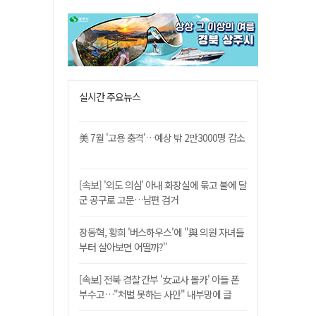
실시간 주요뉴스
美 7월 '고용 충격'…예상 밖 2만3000명 감소
[속보] '외도 의심' 아내 화장실에 묶고 불에 달
군 공구로 고문…남편 검거
장동혁, 황희 '버스하우스'에 "與 의원 자녀들
부터 살아보면 어떨까?"
[속보] 전북 경찰 간부 '女교사 몰카' 아들 폰
부수고…"처벌 못하는 사안" 내부망에 글