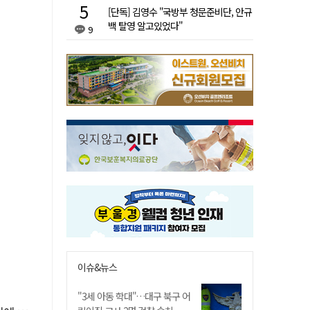
[단독] 김영수 "국방부 청문준비단, 안규
백 탈영 알고있었다"
9
이슈&뉴스
"3세 아동 학대"…대구 북구 어