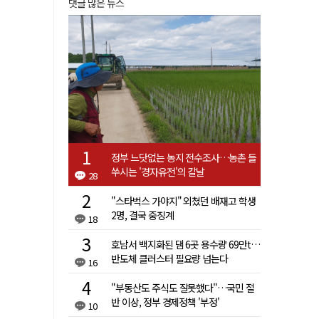
댓글 많은 뉴스
정부 느닷없는 농지 전수조사…농촌 들
쑤시는 '경자유전'의 칼날
28
"스타벅스 가야지" 외쳤던 배재고 학생
2명, 결국 중징계
18
호남서 백지화된 댐 6곳 용수량 69만t…
반도체 클러스터 필요량 넘는다
16
"부동산도 주식도 잘못했다"…국민 절
반 이상, 정부 경제정책 '부정'
10