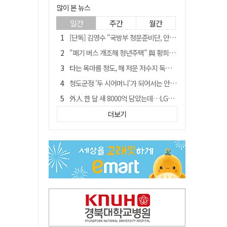
많이 본 뉴스
일간
주간
월간
[단독] 김영수 "국방부 청문준비단, 안규백 탈영 알고있었다"
"폐기 버스 개조해 청년주택" 與 황희…'딸 학비는 年 4200만원'
타는 목마름 청도, 해 저문 저수지 둑에 군수가 서 있었다
청도군정 '두 시어머니'가 되어서는 안된다
外人 한 달 새 8000억 담았는데…LG이노텍 목표주가는 왜 엇갈릴까
임시휴업 들어갔던 홈플러스 영주점, 7일 영업 재개…지하 1층만 운영
더보기
신세계사이먼, 대구 아울렛 토지매매 계약 체결… 사업 본궤도
SK하이닉스, 주당 375원 분기 배당 공시…"3분기 중 주주환원 방안 확정"
이의준 전 경북도 새마을봉사과장, 제28대 울릉군 부군수 취임
"상법개정해도 주주가 '봉'"…하이닉스 솔리다임 상장설에 술렁[개미와글와글]