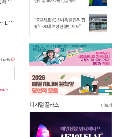
'뚝'
린이집 교사 2명 검찰 송치
"골프채로 YG 신사옥 출입문 '쾅
 지원
쾅'…20대 여성 현행범 체포"
디지털 플러스
더보기