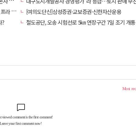
' 요청
대구도시개발공사 경영평가 '라'등급…토지 판매 부진에 1년 만에 두 단계 
내 가동
[여의도단신]삼성증권·교보증권·신한자산운용
다?
철도공단, 오송 시험선로 5㎞ 연장구간 7일 조기 개통…LA 메트로 사업