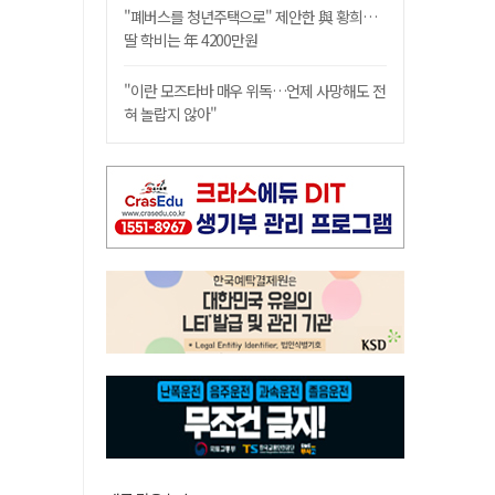
"폐버스를 청년주택으로" 제안한 與 황희…
딸 학비는 年 4200만원
"이란 모즈타바 매우 위독…언제 사망해도 전
혀 놀랍지 않아"