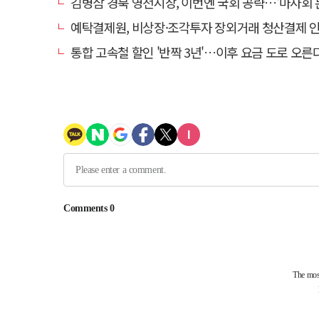
김병삼 경북 영천시장, 이번엔 국회 공략…'마사회 본사 이전·광역교통망 확충
예탁결제원, 비상장·조각투자 장외거래 청산결제 인프라 구축 착수…연
통합 고속철 할인 '반짝 3년'…이후 요금 도로 오른