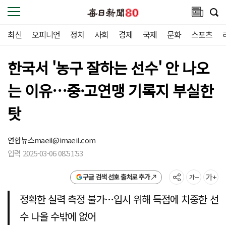
최신
오피니언
정치
사회
경제
국제
문화
스포츠
한국서 '농구 잘하는 선수' 안 나오
는 이유…중·고연맹 기록지 부실한
탓
연합뉴스
maeil@imaeil.com
입력 2025-03-06 08:51:53
구글 검색 선호 출처로 추가
정확한 실력 측정 불가…입시 위해 득점에 치중한 선
수 나올 수밖에 없어