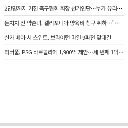
2만명까지 커진 축구협회 회장 선거인단…누가 유리할까
돈치치 전 약혼녀, 캘리포니아 양육비 청구 취하…"합의로 해결"
실카 베이·시 스위트, 브라이턴 마일 9파전 맞대결
리버풀, PSG 바르콜라에 1,900억 제안…세 번째 1억 파운드 영입 추진