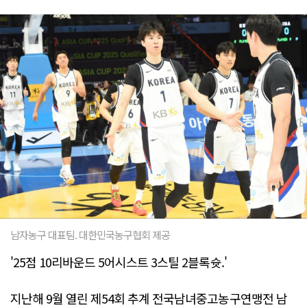
남자농구 대표팀. 대한민국농구협회 제공
'25점 10리바운드 5어시스트 3스틸 2블록슛.'
지난해 9월 열린 제54회 추계 전국남녀중고농구연맹전 남