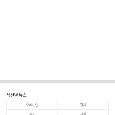
섹션별 뉴스
오피니언
정치
경제
사회