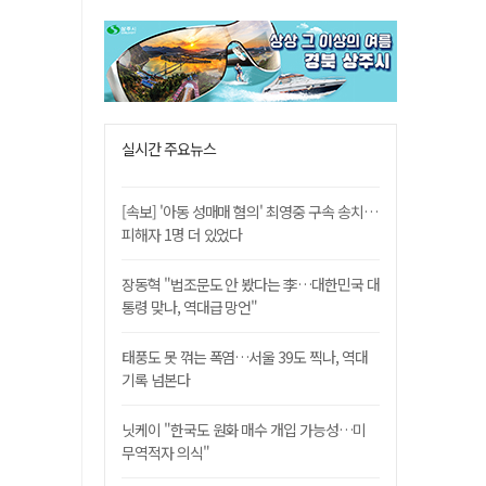
실시간 주요뉴스
[속보] '아동 성매매 혐의' 최영중 구속 송치…
피해자 1명 더 있었다
장동혁 "법조문도 안 봤다는 李…대한민국 대
통령 맞나, 역대급 망언"
태풍도 못 꺾는 폭염…서울 39도 찍나, 역대
기록 넘본다
닛케이 "한국도 원화 매수 개입 가능성…미
무역적자 의식"