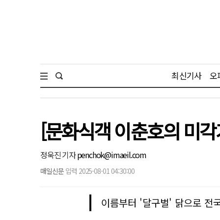
최신기사
오
[문화식객 이춘호의 미각기
정욱진 기자
penchok@imaeil.com
매일신문
입력 2025-08-01 04:30:00
이름부터 '달구벌' 닭으로 전