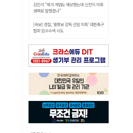
김민석 "제가 계엄도 예상했는데 신천지 의혹
생짜로 말했겠나"
[속보] 경찰, '홍명보 감독 선임 의혹' 대한축구
협회 압수수색 시도