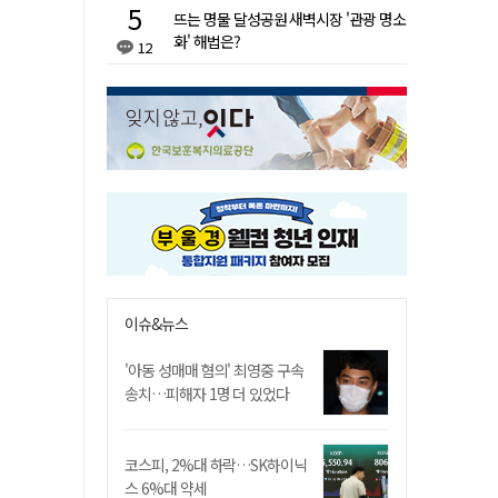
뜨는 명물 달성공원 새벽시장 '관광 명소
화' 해법은?
12
이슈&뉴스
'아동 성매매 혐의' 최영중 구속
송치…피해자 1명 더 있었다
코스피, 2%대 하락…SK하이닉
스 6%대 약세