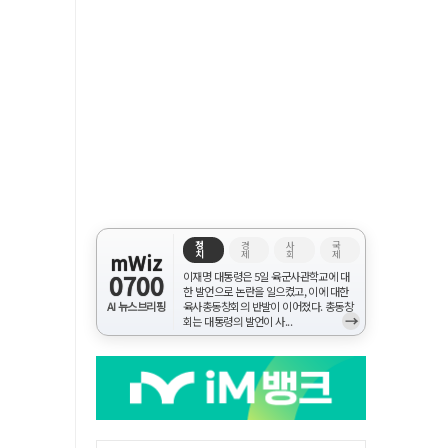
정
경
사
국
치
제
회
제
mWiz
0700
이재명 대통령은 5일 육군사관학교에 대
한 발언으로 논란을 일으켰고, 이에 대한
AI 뉴스브리핑
육사총동창회의 반발이 이어졌다. 총동창
→
회는 대통령의 발언이 사...