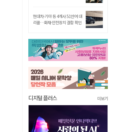
현대차·기아 등 4개사 51만여 대
리콜…화재·안전장치 결함 확인
디지털 플러스
더보기