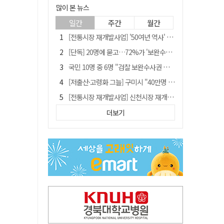
많이 본 뉴스
일간
주간
월간
[전통시장 재개발사업] '50여년 역사' 수성시장 자리에 25층 주상복합 들어선다
[단독] 20명에 묻고…72%가 '보완수사권 폐지'?
국민 10명 중 6명 "검찰 보완수사권 필요"…민주당 지지층도 53.8%
[저출산·고령화 그늘] 구미시 "40만명 사수" 고령군 "3만명대 회복"
[전통시장 재개발사업] 신천시장 재개발, 준공 후에도 소송전
李대통령 지지율 다시 40%대로…20대는 18.8%p 급락
더보기
李대통령 "육사 출신이 또 쿠데타 할 수도"…육사 총동창회 "정치적 보복"
안동-사가에, "50년 우정 넘어 미래 50년 함께 연다"
[인사]경상북도
유승민 "尹 졸업한 서울대 법대·충암고도 없애야"…李 육사 통합 직격