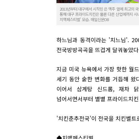
2013년부터 대구에서 시작된 은 맥주 옆에 최고의 국
통해 대구 프라이드치킨은 물론 다른 산업에까지 시너지
치맥페스티벌' 모습. 매일신문DB
하느님과 동격이라는 '치느님'. 2
전국방방곡곡을 뜨겁게 달궈놓았다.
지금 미국 뉴욕에서 가장 핫한 월드푸
세기 동안 숱한 변화를 거듭해 왔다
이어서 삼계탕 신드롬, 재차 닭
넘어서면서부터 별별 프라이드치킨이
'치킨춘추전국'이 전국을 치킨벨트
◆치맥페스티벌