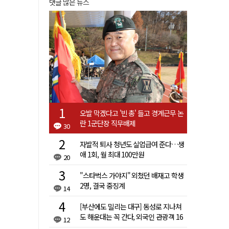
댓글 많은 뉴스
오발 막겠다고 '빈 총' 들고 경계근무 논
란 1군단장 직무배제
30
자발적 퇴사 청년도 실업급여 준다…생
애 1회, 월 최대 100만원
20
"스타벅스 가야지" 외쳤던 배재고 학생
2명, 결국 중징계
14
[부산에도 밀리는 대구] 동성로 지나쳐
도 해운대는 꼭 간다, 외국인 관광객 16
12
배 차이