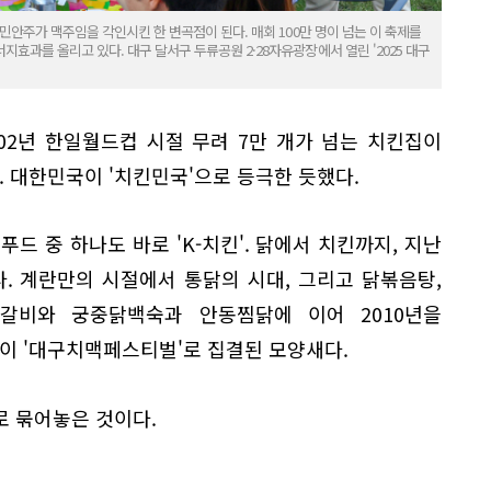
민안주가 맥주임을 각인시킨 한 변곡점이 된다. 매회 100만 명이 넘는 이 축제를
효과를 올리고 있다. 대구 달서구 두류공원 2·28자유광장에서 열린 '2025 대구
002년 한일월드컵 시절 무려 7만 개가 넘는 치킨집이
 대한민국이 '치킨민국'으로 등극한 듯했다.
드 중 하나도 바로 'K-치킨'. 닭에서 치킨까지, 지난
. 계란만의 시절에서 통닭의 시대, 그리고 닭볶음탕,
갈비와 궁중닭백숙과 안동찜닭에 이어 2010년을
 '대구치맥페스티벌'로 집결된 모양새다.
로 묶어놓은 것이다.