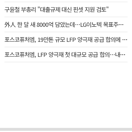
구윤철 부총리 "대출규제 대신 핀셋 지원 검토"
外人 한 달 새 8000억 담았는데…LG이노텍 목표주가는 왜 엇갈릴까
포스코퓨처엠, 19만톤 규모 LFP 양극재 공급 합의에 3%대 강세
포스코퓨처엠, LFP 양극재 첫 대규모 공급 합의…내년부터 6년간 19만t