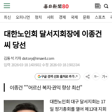
최신
오피니언
정치
사회
경제
국제
문화
스포츠
대한노인회 달서지회장에 이종건
씨 당선
김동석 기자
dotory@imaeil.com
입력 2026-03-18 14:09:02 수정 2026-03-18 19:02:04
구글 검색 선호 출처로 추가
이종건 ""어르신 복지·권익 향상 최선"
대한노인회 대구 달서지회는 17
일 정기총회를 열어 제12대 지회