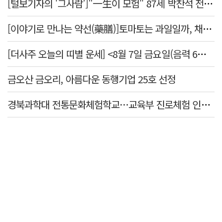
[털보기자의 '그사람']"一生이 모험" 87세 박찬석 전 경북대 총장
[이야기로 만나는 약선(藥膳)]토마토는 과일일까, 채소일까
[더사주 오늘의 띠별 운세] <8월 7일 금요일(음력 6월25일)>
금오산 금오리, 아름다운 동행기업 25호 선정
경북과학대 전통문화체험학교…교육부 진로체험 인증기관 선정