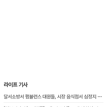
라이프 기사
달서소방서 펌뷸런스 대원들, 시장 음식점서 심정지 환자 생명 살려