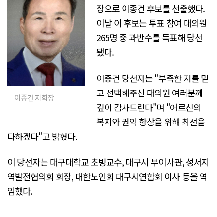
장으로 이종건 후보를 선출했다.
이날 이 후보는 투표 참여 대의원
265명 중 과반수를 득표해 당선
됐다.
이종건 당선자는 "부족한 저를 믿
고 선택해주신 대의원 여러분께
이종건 지회장
깊이 감사드린다"며 "어르신의
복지와 권익 향상을 위해 최선을
다하겠다"고 밝혔다.
이 당선자는 대구대학교 초빙교수, 대구시 부이사관, 성서지
역발전협의회 회장, 대한노인회 대구시연합회 이사 등을 역
임했다.