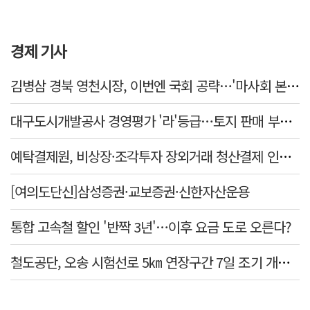
경제 기사
김병삼 경북 영천시장, 이번엔 국회 공략…'마사회 본사 이전·광역교통망 확충' 요청
대구도시개발공사 경영평가 '라'등급…토지 판매 부진에 1년 만에 두 단계 '뚝'
예탁결제원, 비상장·조각투자 장외거래 청산결제 인프라 구축 착수…연내 가동
[여의도단신]삼성증권·교보증권·신한자산운용
통합 고속철 할인 '반짝 3년'…이후 요금 도로 오른다?
철도공단, 오송 시험선로 5㎞ 연장구간 7일 조기 개통…LA 메트로 사업 지원