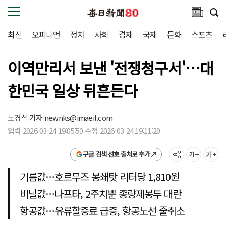
최신
오피니언
정치
사회
경제
국제
문화
스포츠
이역만리서 보낸 '전쟁청구서'…대
한민국 일상 뒤흔든다
노경석 기자
newnks@imaeil.com
입력 2026-03-24 19:05:50 수정 2026-03-24 19:11:20
구글 검색 선호 출처로 추가
기름값…호르무즈 봉쇄탓 리터당 1,810원
비닐값…나프타, 2주치뿐 종량제봉투 대란
항공값…유류할증료 급증, 항공노선 줄취소