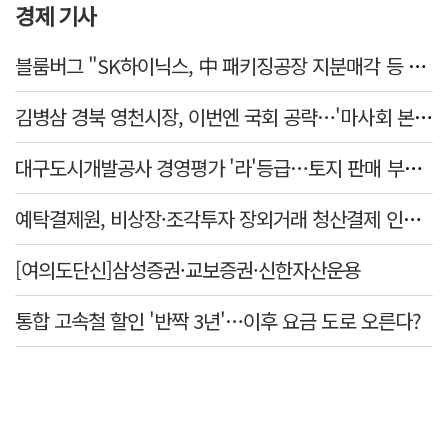
경제 기사
블룸버그 "SK하이닉스, 中 패키징공장 지분매각 등 검토"
김병삼 경북 영천시장, 이번엔 국회 공략…'마사회 본사 이전·광역교통망 확충' 요청
대구도시개발공사 경영평가 '라'등급…토지 판매 부진에 1년 만에 두 단계 '뚝'
예탁결제원, 비상장·조각투자 장외거래 청산결제 인프라 구축 착수…연내 가동
[여의도단신]삼성증권·교보증권·신한자산운용
통합 고속철 할인 '반짝 3년'…이후 요금 도로 오른다?