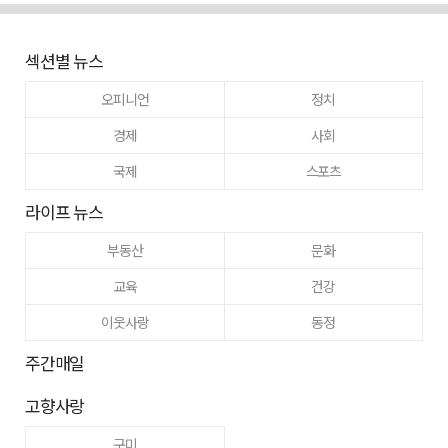
섹션별 뉴스
오피니언
정치
경제
사회
국제
스포츠
라이프 뉴스
부동산
문화
교육
건강
이웃사랑
동정
주간매일
고향사랑
구미