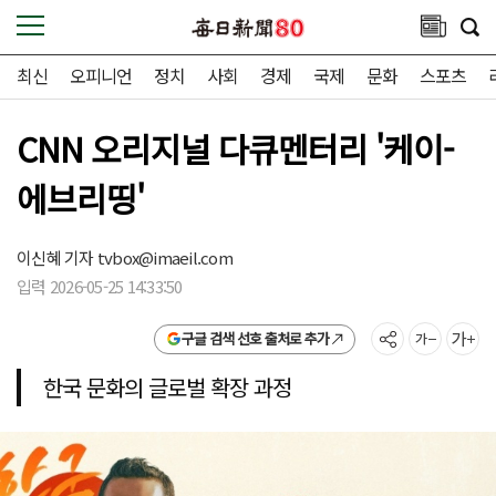
최신
오피니언
정치
사회
경제
국제
문화
스포츠
CNN 오리지널 다큐멘터리 '케이-
에브리띵'
이신혜 기자
tvbox@imaeil.com
입력 2026-05-25 14:33:50
구글 검색 선호 출처로 추가
한국 문화의 글로벌 확장 과정