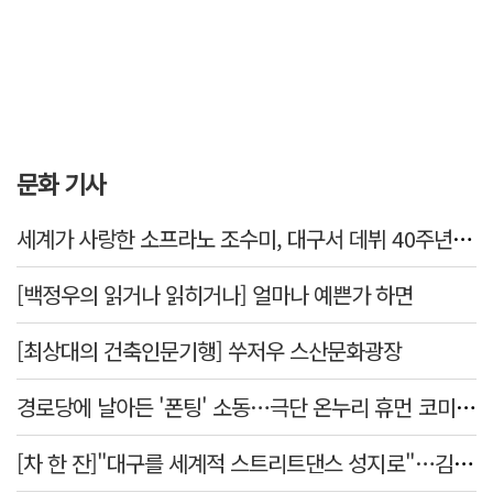
문화 기사
세계가 사랑한 소프라노 조수미, 대구서 데뷔 40주년 기념 무대
[백정우의 읽거나 읽히거나] 얼마나 예쁜가 하면
[최상대의 건축인문기행] 쑤저우 스산문화광장
경로당에 날아든 '폰팅' 소동…극단 온누리 휴먼 코미디 연극, 19일 개막
[차 한 잔]"대구를 세계적 스트리트댄스 성지로"…김민중 대구경북스트릿댄스협회장