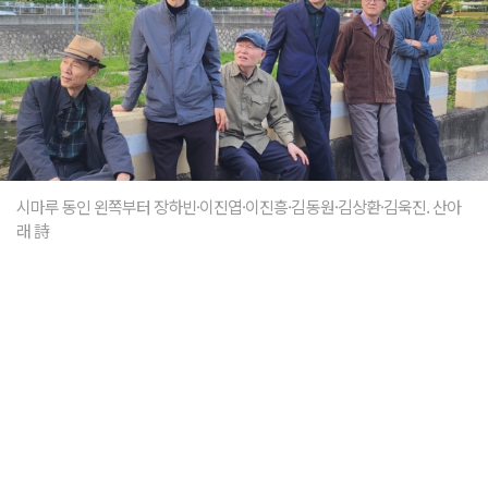
시마루 동인 왼쪽부터 장하빈·이진엽·이진흥·김동원·김상환·김욱진. 산아
래 詩