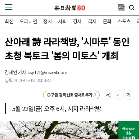
최신
오피니언
정치
사회
경제
국제
문화
스포츠
산아래 詩 라라책방, '시마루' 동인
초청 북토크 '봄의 미토스' 개최
김세연 기자
ksy121@imaeil.com
입력 2026-05-18 10:04:37
구글 검색 선호 출처로 추가
5월 22일(금) 오후 6시, 시지 라라책방