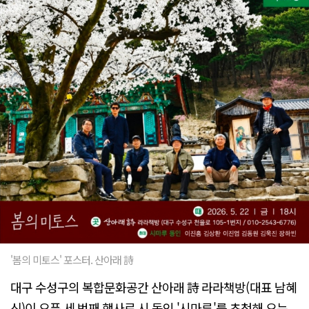
'봄의 미토스' 포스터. 산아래 詩
대구 수성구의 복합문화공간 산아래 詩 라라책방(대표 남혜
신)이 오픈 세 번째 행사로 시 동인 '시마루'를 초청해 오는