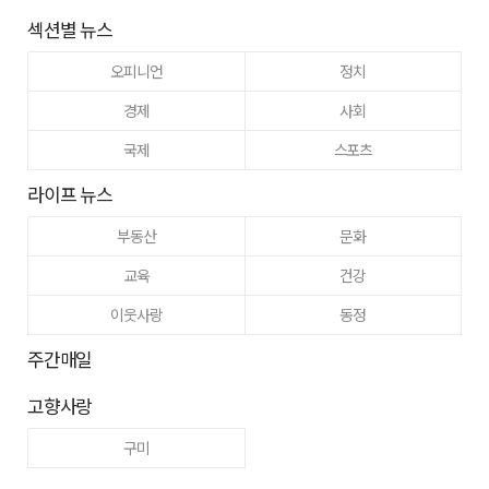
섹션별 뉴스
오피니언
정치
경제
사회
국제
스포츠
라이프 뉴스
부동산
문화
교육
건강
이웃사랑
동정
주간매일
고향사랑
구미