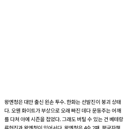
왕옌청은 대만 출신 왼손 투수. 한화는 선발진이 붕괴 상태
다. 오웬 화이트가 부상으로 오래 빠진 데다 문동주는 어깨
를 다쳐 아예 시즌을 접었다. 그래도 버틸 수 있는 건 베테랑
류현진과 왕옌청이 있어서다. 왕옌청은 4승 2패, 평균자책