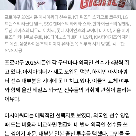
프로야구 2026시즌 아시아쿼터 선수들. KT 위즈의 스기모토 코우키, LG
트윈스의 라클란 웰스, SSG 랜더스의 타케타 쇼타, 한화 이글스의 왕옌청,
두산 베어스의 타무라 이치로, 롯데 자이언츠의 쿄야마 마사야, 키움 히어
로즈의 카나쿠보 유토, NC 다이노스의 토다 나츠키, KIA 타이거즈의 제리
드 데일, 삼성 라이온즈의 미야지 유라(왼쪽 위부터 시계 방향). 각 구단
SNS 제공
프로야구 2026시즌엔 각 구단마다 외국인 선수가 4명씩 뛰
고 있다. 아시아쿼터가 새로 도입된 덕분. 하지만 아시아쿼
터 선수 대부분은 기대에 못 미치고 있다. 이들의 교체 여부
와 함께 울산 웨일즈 외국인 선수들의 거취에 관심이 쏠리는
이유다.
아시아쿼터는 매력적인 선택지로 보였다. 외국인 선수 영입
때 드는 비용과 비교하면 헐값에 네 번째 외국인 선수를 쓰
는 셈이기 때문. 대부분 일본 출신 투수를 택했다. 그만큼 국