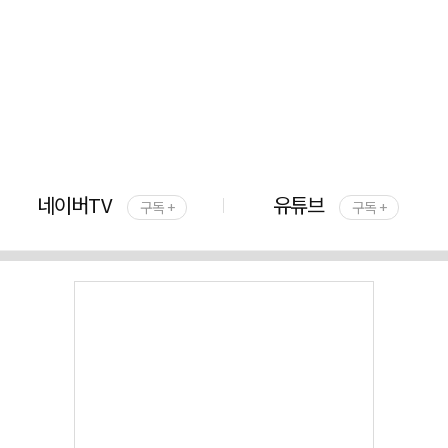
네이버TV
유튜브
구독 +
구독 +