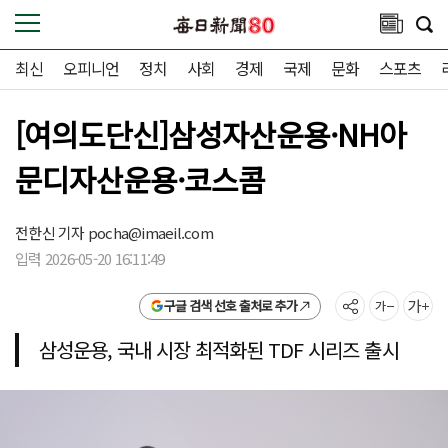
최신
오피니언
정치
사회
경제
국제
문화
스포츠
[여의도단신]삼성자산운용·NH아
문디자산운용·코스콤
전한신 기자
pocha@imaeil.com
입력 2026-05-20 16:11:49
구글 검색 선호 출처로 추가
삼성운용, 국내 시장 최적화된 TDF 시리즈 출시