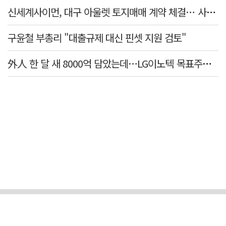
신세계사이먼, 대구 아울렛 토지매매 계약 체결… 사업 본궤도
구윤철 부총리 "대출규제 대신 핀셋 지원 검토"
外人 한 달 새 8000억 담았는데…LG이노텍 목표주가는 왜 엇갈릴까