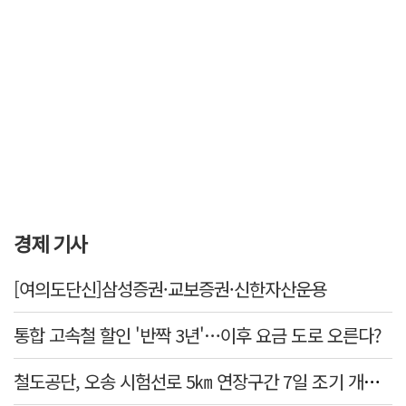
경제 기사
[여의도단신]삼성증권·교보증권·신한자산운용
통합 고속철 할인 '반짝 3년'…이후 요금 도로 오른다?
철도공단, 오송 시험선로 5㎞ 연장구간 7일 조기 개통…LA 메트로 사업 지원