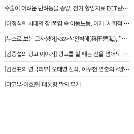
수술이 어려운 반려동물 종양, 전기 항암치료 ECT란? [반려동물 건강톡톡]
[이정식의 시대의 창]폭염 속 이동노동, 이제 '사회적 위험 관리'로 전환할 때
[뉴스로 보는 고사성어]<32>상전벽해(桑田碧海), "뽕나무밭이 푸른 바다가 되었다."
[김종섭의 광고 이야기] 광고를 할 때는 선을 넘어도 좋습니다.
[김건표의 연극리뷰] 오태영 신작, 이우천 연출의 <양은 양순하다>"국민을 온순한 양으로 길들이는 전체주의적 정치의 알레고리"
[야고부-이호준] 대통령 말의 무게