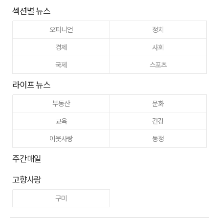
섹션별 뉴스
오피니언
정치
경제
사회
국제
스포츠
라이프 뉴스
부동산
문화
교육
건강
이웃사랑
동정
주간매일
고향사랑
구미