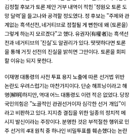
김정철 후보가 토론 제안 거부 내역이 적힌 '정원오 토론 도
망 달력'을 들고나와 공격할 정도였다. 정 후보는 "주제와 관
계없는 흑색선전, 네거티브로 점철될 게 뻔한데 왜 (토론을)
그렇게 하는지 모르겠다"고 했다. 유권자(有權者)는 흑색선
전과 네거티브의 '진실'도 알권리가 있다. 떳떳하다면 토론
을 통해 거짓 선전의 진실을 밝히면 그만이다. 토론을 회피
할 이유는 되지 못한다.
이재명 대통령의 사전 투표 용지 노출에 따른 선거법 위반
논란도 우려스럽기는 마찬가지이다. 단순 해프닝이라고 해
명(解明)하지만, 역대 어느 대통령도 이런 적은 없었다. 당장
국민의힘은 "노골적인 관권선거이자 심각한 선거 개입"이
라고 비판하고 있다. 지지층 결집을 위한 일종의 정치적 메
시지 발신이라는 주장이다. 분명한 것은 부적절한 행위로 민
주 선거의 4대 원칙 중 하나인 비밀투표를 훼손했다는 논란