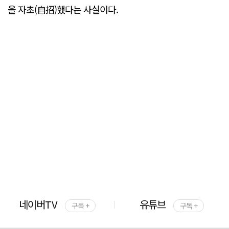
을 자초(自招)했다는 사실이다.
네이버TV
유튜브
구독 +
구독 +