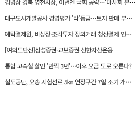
김병삼 경북 영천시장, 이번엔 국회 공략…'마사회 본사 이전·광역교통망 확충' 요청
대구도시개발공사 경영평가 '라'등급…토지 판매 부진에 1년 만에 두 단계 '뚝'
예탁결제원, 비상장·조각투자 장외거래 청산결제 인프라 구축 착수…연내 가동
[여의도단신]삼성증권·교보증권·신한자산운용
통합 고속철 할인 '반짝 3년'…이후 요금 도로 오른다?
철도공단, 오송 시험선로 5㎞ 연장구간 7일 조기 개통…LA 메트로 사업 지원