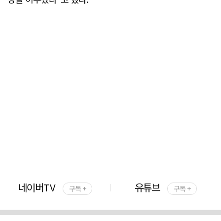
네이버TV
유튜브
구독 +
구독 +