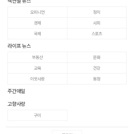
섹션별 뉴스
오피니언
정치
경제
사회
국제
스포츠
라이프 뉴스
부동산
문화
교육
건강
이웃사랑
동정
주간매일
고향사랑
구미