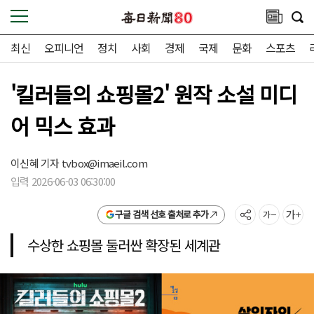
최신
오피니언
정치
사회
경제
국제
문화
스포츠
'킬러들의 쇼핑몰2' 원작 소설 미디
어 믹스 효과
이신혜 기자
tvbox@imaeil.com
입력 2026-06-03 06:30:00
구글 검색 선호 출처로 추가
수상한 쇼핑몰 둘러싼 확장된 세계관