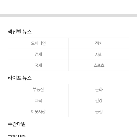
섹션별 뉴스
오피니언
정치
경제
사회
국제
스포츠
라이프 뉴스
부동산
문화
교육
건강
이웃사랑
동정
주간매일
고향사랑