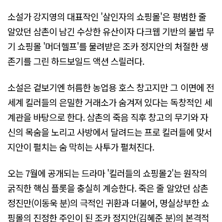
소설가 강지영의 대표작인 '살인자의 쇼핑몰'은 평범한 줄
알았던 삼촌이 남긴 수상한 유산이자 다크웹 기반의 불법 무
기 쇼핑몰 '머더헬프'를 물려받은 조카 정지안의 처절한 생
존기를 그린 하드보일드 액션 스릴러다.
소설은 겉보기엔 허름한 농업용 호스 창고지만 그 이면에 전
세계 킬러들의 은밀한 거래소가 숨겨져 있다는 독창적인 세
계관을 바탕으로 한다. 삼촌의 죽음 직후 창고의 무기와 자
신의 목숨을 노리고 사방에서 달려드는 프로 킬러들에 맞서
지안이 펼치는 숨 막히는 사투가 펼쳐진다.
오는 7월에 공개되는 드라마 '킬러들의 쇼핑몰2'는 원작의
굵직한 핵심 플롯을 충실히 계승한다. 죽은 줄 알았던 삼촌
정진만(이동욱 분)의 극적인 귀환과 더불어, 명실상부한 쇼
핑몰의 진정한 주인이 된 조카 정지안(김혜준 분)의 본격적