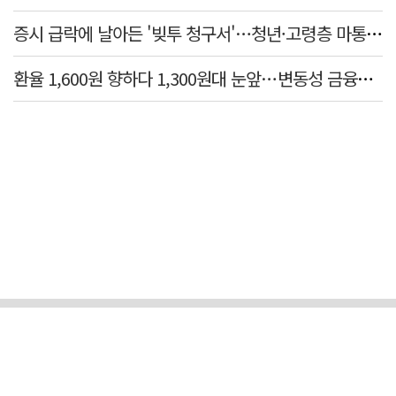
증시 급락에 날아든 '빚투 청구서'…청년·고령층 마통 연체↑
환율 1,600원 향하다 1,300원대 눈앞…변동성 금융위기 후 최고