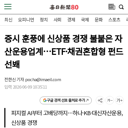
최신
오피니언
정치
사회
경제
국제
문화
스포츠
증시 훈풍에 신상품 경쟁 불붙은 자
산운용업계…ETF·채권혼합형 펀드
선봬
전한신 기자
pocha@imaeil.com
입력 2026-06-09 10:35:11
구글 검색 선호 출처로 추가
피지컬 AI부터 고배당까지…하나·KB·대신자산운용,
신상품 경쟁