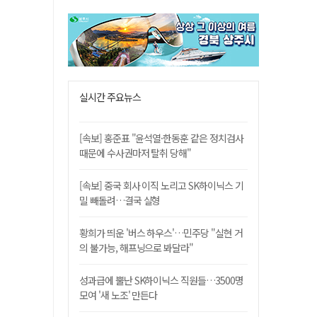
실시간 주요뉴스
[속보] 홍준표 "윤석열·한동훈 같은 정치검사
때문에 수사권마저 탈취 당해"
[속보] 중국 회사 이직 노리고 SK하이닉스 기
밀 빼돌려…결국 실형
황희가 띄운 '버스 하우스'…민주당 "실현 거
의 불가능, 해프닝으로 봐달라"
성과급에 뿔난 SK하이닉스 직원들…3500명
모여 '새 노조' 만든다