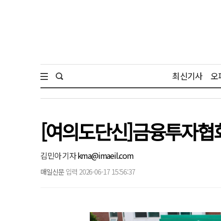
최신기사
오
[여의도단신]금융투자협
김민아 기자
kma@imaeil.com
매일신문
입력 2026-06-17 15:56:37