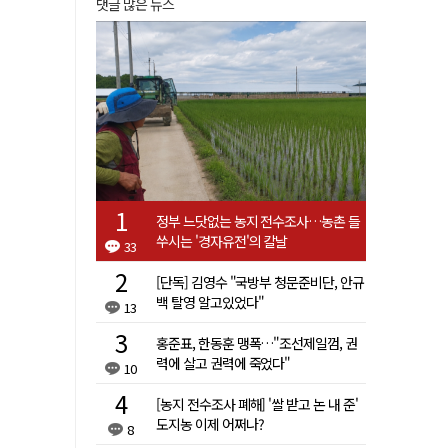
댓글 많은 뉴스
정부 느닷없는 농지 전수조사…농촌 들
쑤시는 '경자유전'의 칼날
33
[단독] 김영수 "국방부 청문준비단, 안규
백 탈영 알고있었다"
13
홍준표, 한동훈 맹폭…"조선제일껌, 권
력에 살고 권력에 죽었다"
10
[농지 전수조사 폐해] '쌀 받고 논 내 준'
도지농 이제 어쩌나?
8