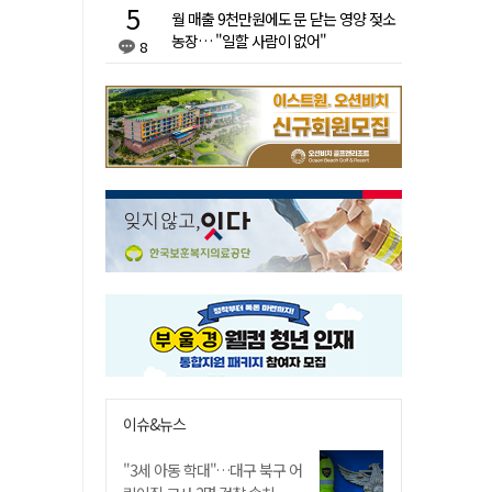
월 매출 9천만원에도 문 닫는 영양 젖소
농장… "일할 사람이 없어"
8
이슈&뉴스
"3세 아동 학대"…대구 북구 어