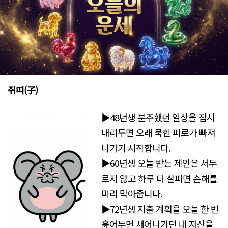
쥐띠(子)
▶48년생 분주했던 일상을 잠시
내려두면 오래 묵힌 피로가 빠져
나가기 시작합니다.
▶60년생 오늘 받는 제안은 서두
르지 않고 하루 더 살피면 손해를
미리 막아줍니다.
▶72년생 지출 계획을 오늘 한 번
훑어두면 새어나가던 내 자산을