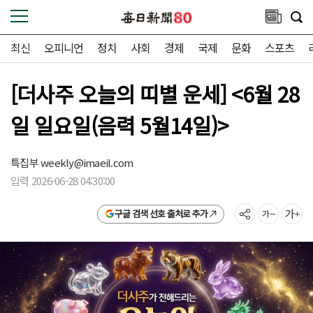
최신
오피니언
정치
사회
경제
국제
문화
스포츠
[더사주 오늘의 띠별 운세] <6월 28
일 일요일(음력 5월14일)>
특집부
weekly@imaeil.com
입력 2026-06-28 04:30:00
구글 검색 선호 출처로 추가