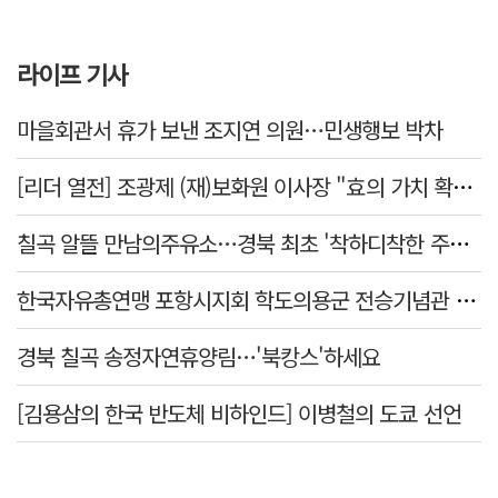
라이프 기사
마을회관서 휴가 보낸 조지연 의원…민생행보 박차
[리더 열전] 조광제 (재)보화원 이사장 "효의 가치 확산 위해 젊은층 참여 이끌어낼 것"
칠곡 알뜰 만남의주유소…경북 최초 '착하디착한 주유소' 선정
한국자유총연맹 포항시지회 학도의용군 전승기념관 방문
경북 칠곡 송정자연휴양림…'북캉스'하세요
[김용삼의 한국 반도체 비하인드] 이병철의 도쿄 선언