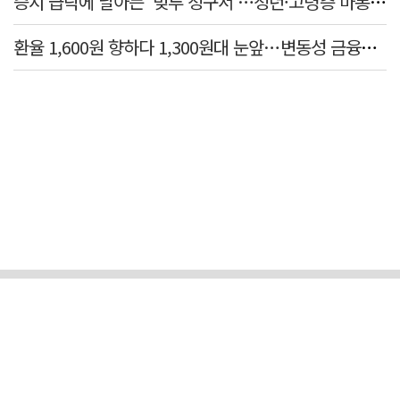
증시 급락에 날아든 '빚투 청구서'…청년·고령층 마통 연체↑
환율 1,600원 향하다 1,300원대 눈앞…변동성 금융위기 후 최고