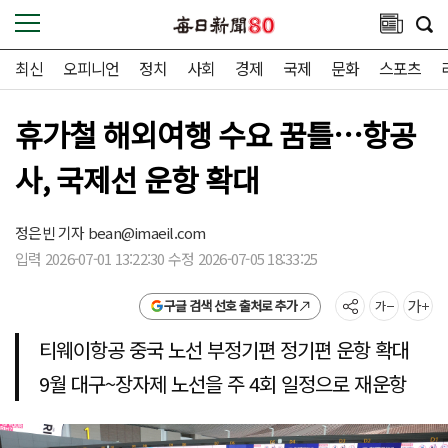
최신
오피니언
정치
사회
경제
국제
문화
스포츠
휴가철 해외여행 수요 꿈틀…항공
사, 국제선 운항 확대
정은빈 기자
bean@imaeil.com
입력 2026-07-01 13:22:30 수정 2026-07-05 18:33:25
구글 검색 선호 출처로 추가
티웨이항공 중국 노선 부정기편 정기편 운항 확대
9월 대구~장자제 노선을 주 4회 일정으로 재운항