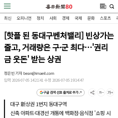
최신
오피니언
정치
사회
경제
국제
문화
스포츠
[핫플 된 동대구벤처밸리] 빈상가는
줄고, 거래량은 구·군 최다…'권리
금 웃돈' 받는 상권
정은빈 기자
bean@imaeil.com
입력 2026-07-05 14:21:41 수정 2026-07-05 19:14:47
구글 검색 선호 출처로 추가
대구 新상권 1번지 동대구역
신축 아파트·대경선 개통에 백화점·음식점 '쇼핑 시