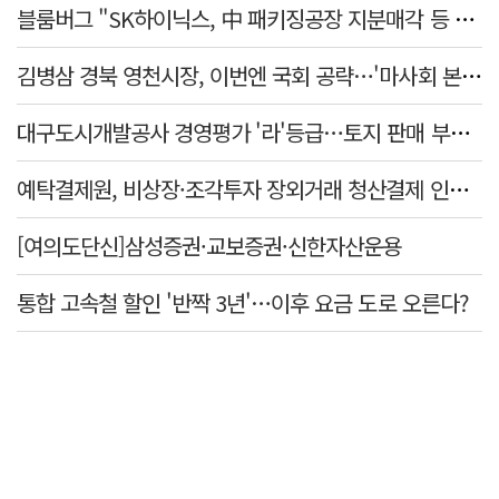
블룸버그 "SK하이닉스, 中 패키징공장 지분매각 등 검토"
김병삼 경북 영천시장, 이번엔 국회 공략…'마사회 본사 이전·광역교통망 확충' 요청
대구도시개발공사 경영평가 '라'등급…토지 판매 부진에 1년 만에 두 단계 '뚝'
예탁결제원, 비상장·조각투자 장외거래 청산결제 인프라 구축 착수…연내 가동
[여의도단신]삼성증권·교보증권·신한자산운용
통합 고속철 할인 '반짝 3년'…이후 요금 도로 오른다?