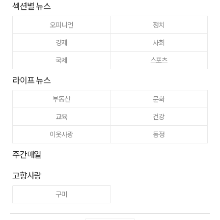
섹션별 뉴스
오피니언
정치
경제
사회
국제
스포츠
라이프 뉴스
부동산
문화
교육
건강
이웃사랑
동정
주간매일
고향사랑
구미