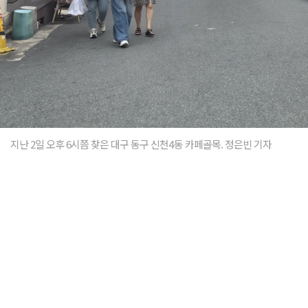
지난 2일 오후 6시쯤 찾은 대구 동구 신천4동 카페골목. 정은빈 기자