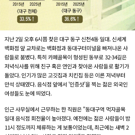
지난 2일 오후 6시쯤 찾은 대구 동구 신천4동 일대. 신세계
백화점 앞 교차로는 백화점과 동대구터미널을 빠져나온 사
람들로 붐볐다. 특히 카페골목이 형성된 동부로 32·34길은
저녁식사를 위해 친구 혹은 연인과 찾아온 사람들로 활기가
돌았다. 인기가 많은 고깃집과 치킨집 등은 이른 저녁부터
만석 상태였다. 음식점 앞에서 '인증샷'을 찍는 젊은 외국인
여성들도 눈에 띄었다.
인근 사무실에서 근무하는 한 직원은 "동대구역 먹자골목
일대 음식점 회전율이 높아졌다. 예전에는 젊은 사람들이 밤
11시 정도까지 체류하는 게 보통이었는데, 최근에는 새벽 2