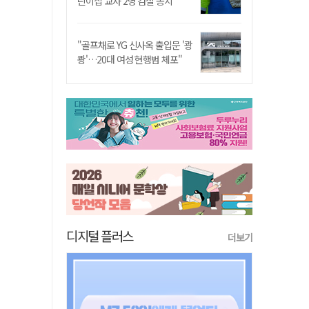
린이집 교사 2명 검찰 송치
"골프채로 YG 신사옥 출입문 '쾅
쾅'…20대 여성 현행범 체포"
디지털 플러스
더보기