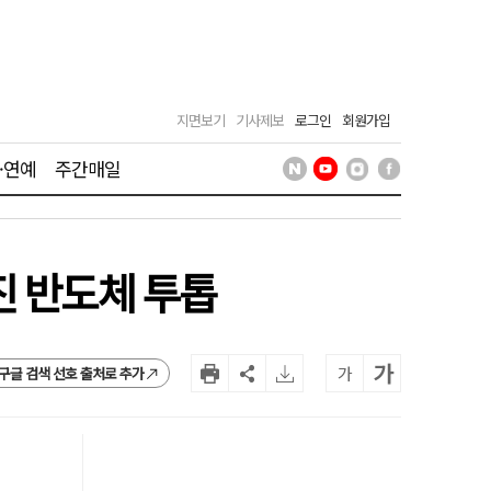
지면보기
기사제보
로그인
회원가입
·연예
주간매일
진 반도체 투톱
가
가
구글 검색 선호 출처로 추가