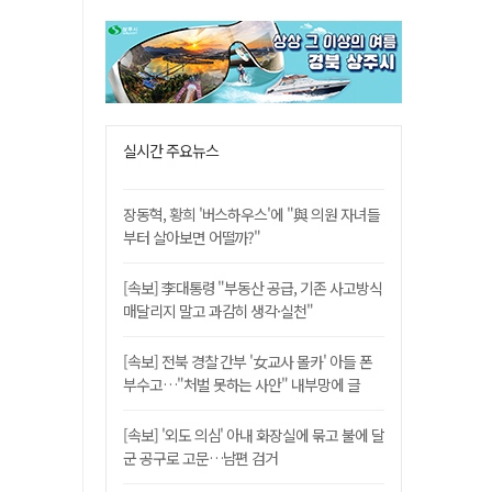
실시간 주요뉴스
장동혁, 황희 '버스하우스'에 "與 의원 자녀들
부터 살아보면 어떨까?"
[속보] 李대통령 "부동산 공급, 기존 사고방식
매달리지 말고 과감히 생각·실천"
[속보] 전북 경찰 간부 '女교사 몰카' 아들 폰
부수고…"처벌 못하는 사안" 내부망에 글
[속보] '외도 의심' 아내 화장실에 묶고 불에 달
군 공구로 고문…남편 검거