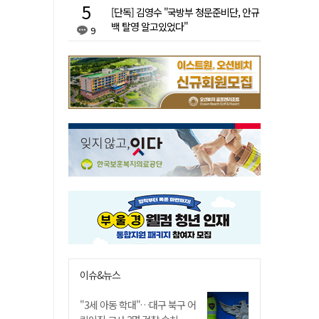
[단독] 김영수 "국방부 청문준비단, 안규
백 탈영 알고있었다"
9
이슈&뉴스
"3세 아동 학대"…대구 북구 어