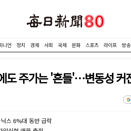
피니언
정치
경제
사회
국제
문화
스포츠
라이프
방송
에도 주가는 '흔들'…변동성 커
·닉스 6%대 동반 급락
차익실현 매물 출회