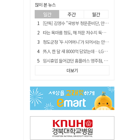
많이 본 뉴스
일간
주간
월간
[단독] 김영수 "국방부 청문준비단, 안규백 탈영 알고있었다"
타는 목마름 청도, 해 저문 저수지 둑에 군수가 서 있었다
청도군정 '두 시어머니'가 되어서는 안된다
外人 한 달 새 8000억 담았는데…LG이노텍 목표주가는 왜 엇갈릴까
임시휴업 들어갔던 홈플러스 영주점, 7일 영업 재개…지하 1층만 운영
신세계사이먼, 대구 아울렛 토지매매 계약 체결… 사업 본궤도
더보기
SK하이닉스, 주당 375원 분기 배당 공시…"3분기 중 주주환원 방안 확정"
"폐기 버스 개조해 청년주택" 與 황희…'딸 학비는 年 4200만원'
이의준 전 경북도 새마을봉사과장, 제28대 울릉군 부군수 취임
"상법개정해도 주주가 '봉'"…하이닉스 솔리다임 상장설에 술렁[개미와글와글]