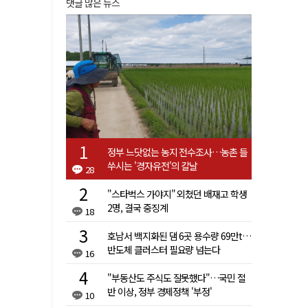
댓글 많은 뉴스
정부 느닷없는 농지 전수조사…농촌 들
쑤시는 '경자유전'의 칼날
28
"스타벅스 가야지" 외쳤던 배재고 학생
2명, 결국 중징계
18
호남서 백지화된 댐 6곳 용수량 69만t…
반도체 클러스터 필요량 넘는다
16
"부동산도 주식도 잘못했다"…국민 절
반 이상, 정부 경제정책 '부정'
10