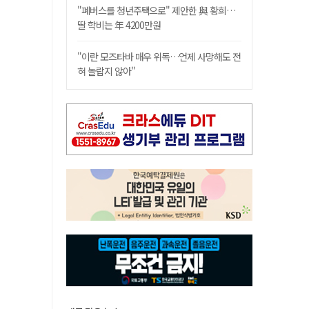
"폐버스를 청년주택으로" 제안한 與 황희…
딸 학비는 年 4200만원
"이란 모즈타바 매우 위독…언제 사망해도 전
혀 놀랍지 않아"