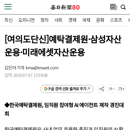
최신
오피니언
정치
사회
경제
국제
문화
스포츠
[여의도단신]예탁결제원·삼성자산
운용·미래에셋자산운용
김민아 기자
kma@imaeil.com
입력 2026-07-07 13:59:40
구글 검색 선호 출처로 추가
◆한국예탁결제원, 임직원 참여형 AI 에이전트 제작 경진대
회
한국예탁결제원은 사내 업무 효율화 촉진과 임직원의 AI 활