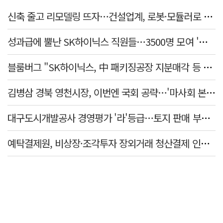
신축 줄고 리모델링 뜨자…건설업계, 로봇·모듈러로 방향 튼다
성과급에 뿔난 SK하이닉스 직원들…3500명 모여 '새 노조' 만든다
블룸버그 "SK하이닉스, 中 패키징공장 지분매각 등 검토"
김병삼 경북 영천시장, 이번엔 국회 공략…'마사회 본사 이전·광역교통망 확충' 요청
대구도시개발공사 경영평가 '라'등급…토지 판매 부진에 1년 만에 두 단계 '뚝'
예탁결제원, 비상장·조각투자 장외거래 청산결제 인프라 구축 착수…연내 가동