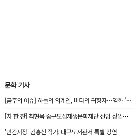
문화 기사
[금주의 이슈] 하늘의 외계인, 바다의 귀향자…영화 '호프'와 '오디세이'
[차 한 잔] 최현묵 중구도심재생문화재단 신임 상임이사 "서문시장·경상감영 등 지역 자원 활용…문화의 일상화"
'인간시장' 김홍신 작가, 대구도서관서 특별 강연