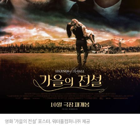
영화 '가을의 전설' 포스터. 워터홀컴퍼니㈜ 제공