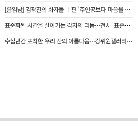
[음읽남] 김광진의 화자들 上편 '주인공보다 마음을 쓴 사람'
표준화된 시간을 살아가는 각자의 리듬…전시 '표준시차'
수십년간 포착한 우리 산의 아름다움…강위원갤러리 '팔공·지리展' 개최