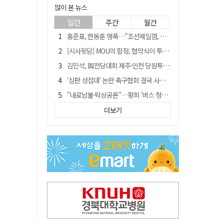
많이 본 뉴스
일간
주간
월간
홍준표, 한동훈 맹폭…"조선제일껌, 권력에 살고 권력에 죽었다"
[시사뒷담] MOU의 함정, 협약식이 투자 확정은 아니긴 해
김민석, 與전당대회 제주·인천 당원투표서 승리…누적 득표는 '초박빙'
'심판 성접대' 논란 축구협회 결국 사과…"깊이 반성, 쇄신하겠다"
"내로남불·탁상공론"…황희 '버스 청년주택' 제안에 與 내부서도 쓴소리
"경로당 통장에 비밀번호가 적혀 있다"…전국 돌며 경로당 13곳 턴 30대 구속
더보기
"침대에 결박, 탈진"…평생 교회서 산 11세 남아, 병원 이송 끝 숨져
예안향교 대성전, '국가지정 보물로 지정'
휠체어 환자 발로 밀어 숨지게 한 70대 간병인…2심도 집행유예
박권현 청도군수, 국무총리에 "청도 물 공급 최대 3만t 늘려달라"