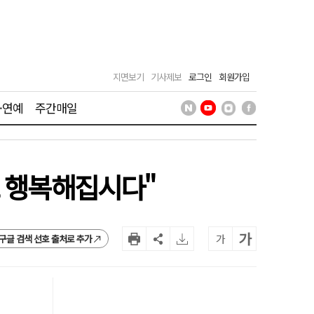
지면보기
기사제보
로그인
회원가입
·연예
주간매일
로 행복해집시다"
가
가
구글 검색 선호 출처로 추가