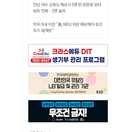
전남 여수 오동도 해상서 5명 탄 유람용 모터
보트 전복…2명 숨져
막무가내 이란 "美, MOU 위반 배상해야 호르
무즈 재개방"