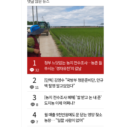
댓글 많은 뉴스
정부 느닷없는 농지 전수조사…농촌 들
쑤시는 '경자유전'의 칼날
32
[단독] 김영수 "국방부 청문준비단, 안규
백 탈영 알고있었다"
11
[농지 전수조사 폐해] '쌀 받고 논 내 준'
도지농 이제 어쩌나?
8
월 매출 9천만원에도 문 닫는 영양 젖소
농장… "일할 사람이 없어"
7