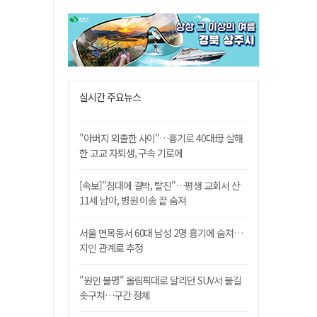
실시간 주요뉴스
"아버지 외출한 사이"…흉기로 40대母 살해
한 고교 자퇴생, 구속 기로에
[속보]"침대에 결박, 탈진"…평생 교회서 산
11세 남아, 병원 이송 끝 숨져
서울 면목동서 60대 남성 2명 흉기에 숨져…
지인 관계로 추정
"원인 불명" 올림픽대로 달리던 SUV서 불길
솟구쳐…구간 정체