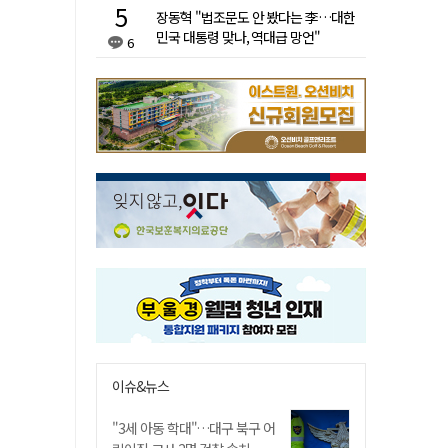
장동혁 "법조문도 안 봤다는 李…대한
민국 대통령 맞나, 역대급 망언"
6
이슈&뉴스
"3세 아동 학대"…대구 북구 어