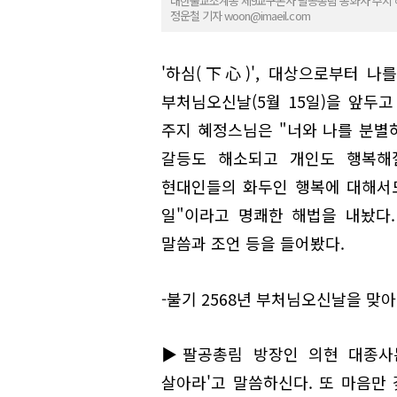
대한불교조계종 제9교구본사 팔공총림 동화사 주지 혜
정운철 기자 woon@imaeil.com
'하심(下心)', 대상으로부터 나
부처님오신날(5월 15일)을 앞두
주지 혜정스님은 "너와 나를 분별
갈등도 해소되고 개인도 행복해질
현대인들의 화두인 행복에 대해서도
일"이라고 명쾌한 해법을 내놨다
말씀과 조언 등을 들어봤다.
-불기 2568년 부처님오신날을 맞
▶팔공총림 방장인 의현 대종사는
살아라'고 말씀하신다. 또 마음만