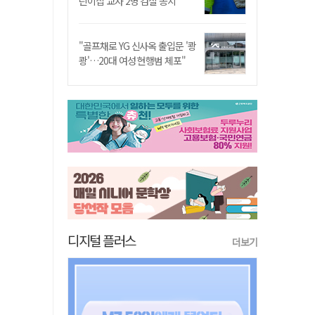
린이집 교사 2명 검찰 송치
"골프채로 YG 신사옥 출입문 '쾅
쾅'…20대 여성 현행범 체포"
디지털 플러스
더보기