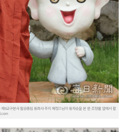
 제9교구본사 팔공총림 동화사 주지 혜정스님이 동자승을 본 뜬 조형물 앞에서 활
.com