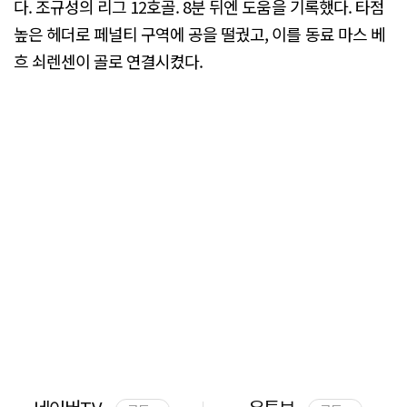
다. 조규성의 리그 12호골. 8분 뒤엔 도움을 기록했다. 타점
높은 헤더로 페널티 구역에 공을 떨궜고, 이를 동료 마스 베
흐 쇠렌센이 골로 연결시켰다.