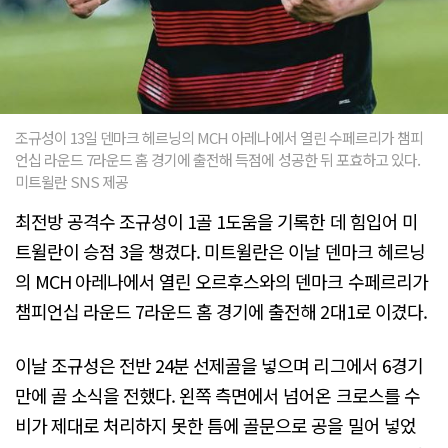
조규성이 13일 덴마크 헤르닝의 MCH 아레나에서 열린 수페르리가 챔피
언십 라운드 7라운드 홈 경기에 출전해 득점에 성공한 뒤 포효하고 있다.
미트윌란 SNS 제공
최전방 공격수 조규성이 1골 1도움을 기록한 데 힘입어 미
트윌란이 승점 3을 챙겼다. 미트윌란은 이날 덴마크 헤르닝
의 MCH 아레나에서 열린 오르후스와의 덴마크 수페르리가
챔피언십 라운드 7라운드 홈 경기에 출전해 2대1로 이겼다.
이날 조규성은 전반 24분 선제골을 넣으며 리그에서 6경기
만에 골 소식을 전했다. 왼쪽 측면에서 넘어온 크로스를 수
비가 제대로 처리하지 못한 틈에 골문으로 공을 밀어 넣었