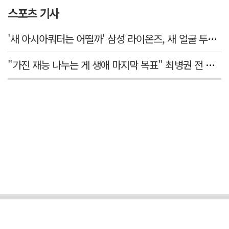
스포츠 기사
'새 아시아쿼터는 어떨까' 삼성 라이온즈, 새 얼굴 투수 미야모리 영입
"가진 재능 나누는 게 생애 마지막 목표" 최병권 전 대구체고 복싱 감독