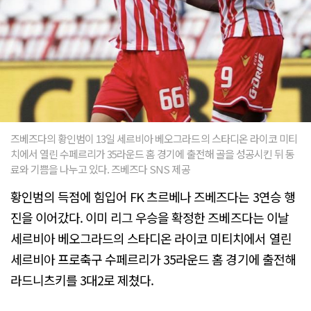
즈베즈다의 황인범이 13일 세르비아 베오그라드의 스타디온 라이코 미티
치에서 열린 수페르리가 35라운드 홈 경기에 출전해 골을 성공시킨 뒤 동
료와 기쁨을 나누고 있다. 즈베즈다 SNS 제공
황인범의 득점에 힘입어 FK 츠르베나 즈베즈다는 3연승 행
진을 이어갔다. 이미 리그 우승을 확정한 즈베즈다는 이날
세르비아 베오그라드의 스타디온 라이코 미티치에서 열린
세르비아 프로축구 수페르리가 35라운드 홈 경기에 출전해
라드니츠키를 3대2로 제쳤다.