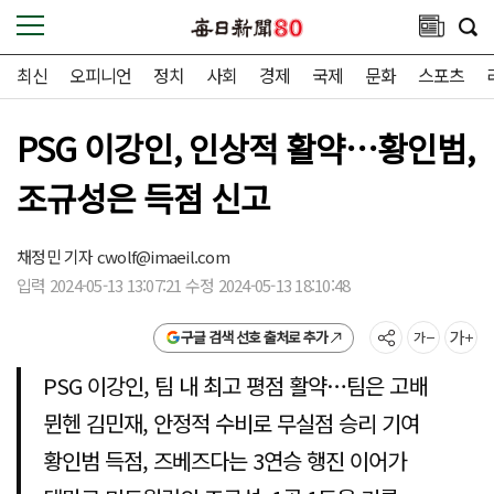
최신
오피니언
정치
사회
경제
국제
문화
스포츠
PSG 이강인, 인상적 활약…황인범,
조규성은 득점 신고
채정민 기자
cwolf@imaeil.com
입력 2024-05-13 13:07:21 수정 2024-05-13 18:10:48
구글 검색 선호 출처로 추가
PSG 이강인, 팀 내 최고 평점 활약…팀은 고배
뮌헨 김민재, 안정적 수비로 무실점 승리 기여
황인범 득점, 즈베즈다는 3연승 행진 이어가