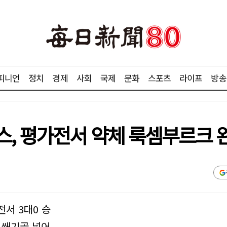
피니언
정치
경제
사회
국제
문화
스포츠
라이프
방송
스, 평가전서 약체 룩셈부르크 
전서 3대0 승
 쐐기골 넣어