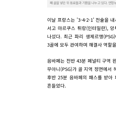
째 골을 넣은 뒤 동료들과 기쁨을 나누고 있다. 연합
이날 프랑스는 '3-4-2-1' 전술
서고 마르쿠스 튀랑(인터밀란), 
나섰다. 최근 파리 생제르맹(PS
3골에 모두 관여하며 해결사 역할을
음바페는 전반 43분 페널티 구역 
무아니(PSG)가 골 지역 정면에서
후반 25분 음바페의 패스를 받아
흔들었다.