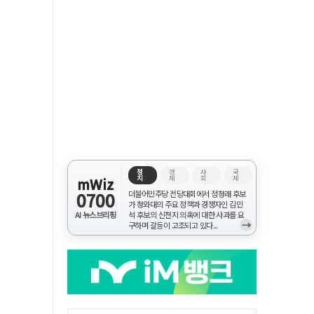
정
경
사
국
치
제
회
제
mWiz
0700
더불어민주당 전당대회에서 정청래 후보
가 청와대의 주요 정책과 경쟁자인 김민
AI 뉴스브리핑
석 후보의 신천지 의혹에 대한 사과를 요
→
구하며 갈등이 고조되고 있다...