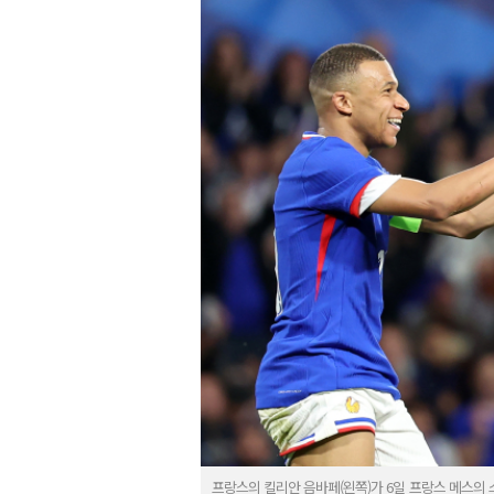
프랑스의 킬리안 음바페(왼쪽)가 6일 프랑스 메스의