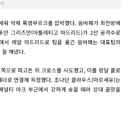
뉴스
을 내세워 약체 룩셈부르크를 압박했다. 음바페가 최전방에
앙투안 그리즈만(아틀레티고 마드리드)가 2선 공격수로
G)에서 레알 마드리드로 팀을 옮긴 음바페는 대표팀의
 잘 해냈다.
왼쪽으로 파고든 뒤 크로스를 시도했고, 이를 랑달 콜로
 헤더로 연결해 득점했다. 조나단 클라우스(마르세유)는
 페널티 아크 부근에서 강하게 슛을 때려 상대 골망을