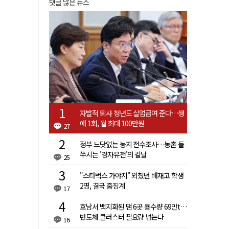
댓글 많은 뉴스
자발적 퇴사 청년도 실업급여 준다…생
애 1회, 월 최대 100만원
27
정부 느닷없는 농지 전수조사…농촌 들
쑤시는 '경자유전'의 칼날
25
"스타벅스 가야지" 외쳤던 배재고 학생
2명, 결국 중징계
17
호남서 백지화된 댐 6곳 용수량 69만t…
반도체 클러스터 필요량 넘는다
16