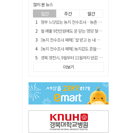
많이 본 뉴스
일간
주간
월간
정부 느닷없는 농지 전수조사…농촌 들쑤시는 '경자유전'의 칼날
월 매출 9천만원에도 문 닫는 영양 젖소농장… "일할 사람이 없어"
[농지 전수조사 폐해] '쌀 받고 논 내 준' 도지농 이제 어쩌나?
[농지 전수조사 폐해] 농지값도 흔들리나…"도지 막히면 헐값 매물 나올 수도"
경북 영천시, 9월부터 11월까지 반값 여행 혜택 제공
'솔리다임 IPO 추진설' SK하이닉스, 주가 9% 급락
더보기
국민 51.9% "李 대통령 재판 재개 필요하다"
[농지 전수조사 폐해] 실경작농·청년농 부담도 커진다
아쉬운 태클
TK신공항 참여 주저한 LH, 광주군공항 사업에는 앞장