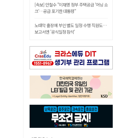
[속보] 안철수 "이재명 정부 주택공급 '어닝 쇼
크'…공급 포기한 대통령"
노태악 출장에 부인 별도 일정 수행 직원도…
보고서엔 '공식일정 참석'