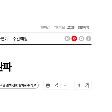
지면보기
기사제보
로그인
회원가입
·연예
주간매일
완파
가
가
구글 검색 선호 출처로 추가