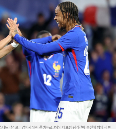
 스타드 생심포리앙에서 열린 룩셈부르크와의 대표팀 평가전에 출전해 팀의 세 번