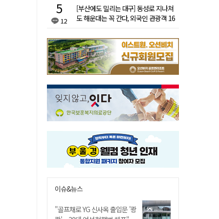
[부산에도 밀리는 대구] 동성로 지나쳐
도 해운대는 꼭 간다, 외국인 관광객 16
12
배 차이
이슈&뉴스
"골프채로 YG 신사옥 출입문 '쾅