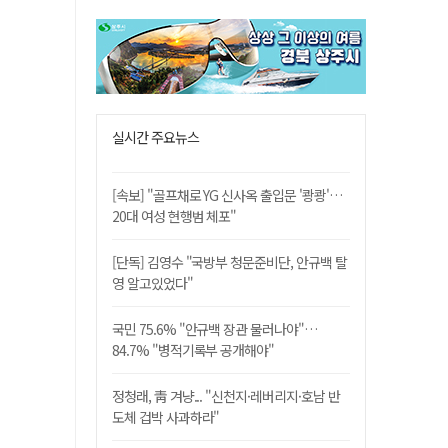
실시간 주요뉴스
[속보] "골프채로 YG 신사옥 출입문 '쾅쾅'…
20대 여성 현행범 체포"
[단독] 김영수 "국방부 청문준비단, 안규백 탈
영 알고있었다"
국민 75.6% "안규백 장관 물러나야"…
84.7% "병적기록부 공개해야"
정청래, 靑 겨냥... "신천지·레버리지·호남 반
도체 겁박 사과하라"