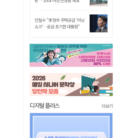
쾅'…20대 여성 현행범 체포"
안철수 "李정부 주택공급 '어닝
쇼크'…공급 포기한 대통령"
디지털 플러스
더보기