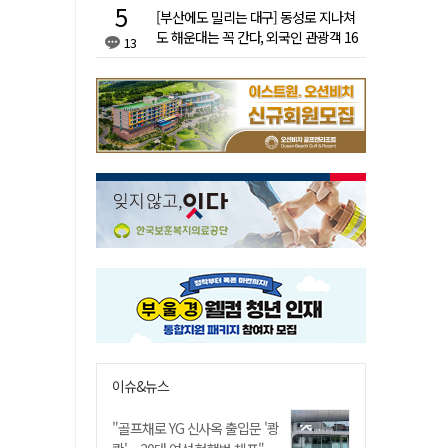
[부산에도 밀리는 대구] 동성로 지나쳐
도 해운대는 꼭 간다, 외국인 관광객 16
13
배 차이
이슈&뉴스
"골프채로 YG 신사옥 출입문 '쾅