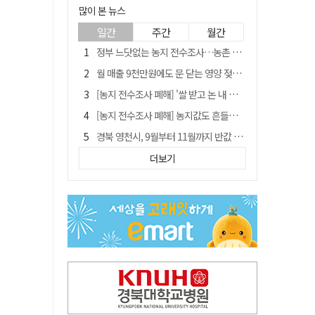
많이 본 뉴스
일간
주간
월간
정부 느닷없는 농지 전수조사…농촌 들쑤시는 '경자유전'의 칼날
월 매출 9천만원에도 문 닫는 영양 젖소농장… "일할 사람이 없어"
[농지 전수조사 폐해] '쌀 받고 논 내 준' 도지농 이제 어쩌나?
[농지 전수조사 폐해] 농지값도 흔들리나…"도지 막히면 헐값 매물 나올 수도"
경북 영천시, 9월부터 11월까지 반값 여행 혜택 제공
'솔리다임 IPO 추진설' SK하이닉스, 주가 9% 급락
더보기
국민 51.9% "李 대통령 재판 재개 필요하다"
[농지 전수조사 폐해] 실경작농·청년농 부담도 커진다
TK신공항 참여 주저한 LH, 광주군공항 사업에는 앞장
아쉬운 태클