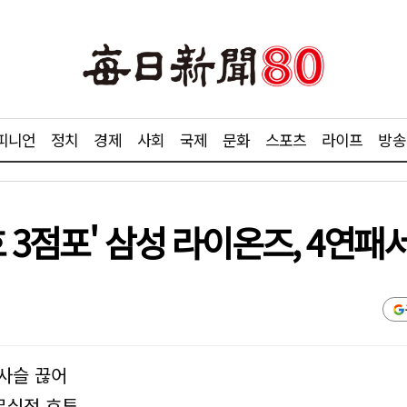
피니언
정치
경제
사회
국제
문화
스포츠
라이프
방송
 3점포' 삼성 라이온즈, 4연패
 사슬 끊어
 무실점 호투