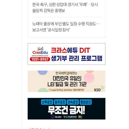
한국 축구, 심판 성접대 경기서 '무패'…당시
올림픽 감독은 홍명보
노태악 출장에 부인 별도 일정 수행 직원도…
보고서엔 '공식일정 참석'