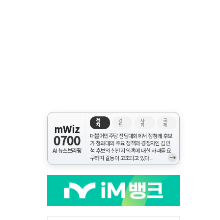
정
경
사
국
치
제
회
제
mWiz
0700
더불어민주당 전당대회에서 정청래 후보
가 청와대의 주요 정책과 경쟁자인 김민
AI 뉴스브리핑
석 후보의 신천지 의혹에 대한 사과를 요
→
구하며 갈등이 고조되고 있다...