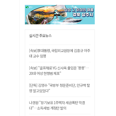
실시간 주요뉴스
[속보]李대통령, 국립외교원장에 김흥규 아주
대 교수 임명
[속보] "골프채로 YG 신사옥 출입문 '쾅쾅'…
20대 여성 현행범 체포"
[단독] 김영수 "국방부 청문준비단, 안규백 탈
영 알고있었다"
나경원 "장기보유 1주택자 세금폭탄 막겠
다"…소득세법 개정안 발의