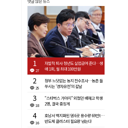
댓글 많은 뉴스
자발적 퇴사 청년도 실업급여 준다…생
애 1회, 월 최대 100만원
27
정부 느닷없는 농지 전수조사…농촌 들
쑤시는 '경자유전'의 칼날
25
"스타벅스 가야지" 외쳤던 배재고 학생
2명, 결국 중징계
18
호남서 백지화된 댐 6곳 용수량 69만t…
반도체 클러스터 필요량 넘는다
16