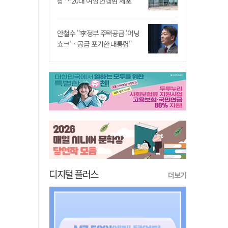
쾅'…20대 여성 현행범 체포"
안철수 "李정부 주택공급 '어닝
쇼크'…공급 포기한 대통령"
디지털 플러스
더보기