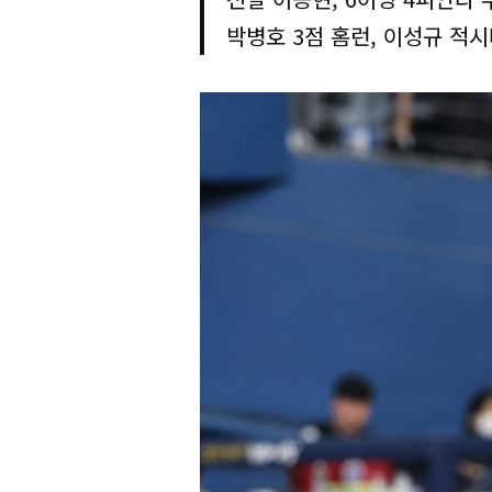
박병호 3점 홈런, 이성규 적