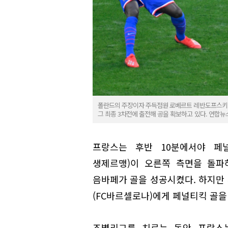
폴란드의 주장이자 주득점원 로베르트 레반도프스키(9
그 최종 3차전에 출전해 공을 확보하고 있다. 연합뉴
프랑스는 후반 10분에서야 페
생제르맹)이 오른쪽 측면을 돌파
음바페가 골을 성공시켰다. 하지만
(FC바르셀로나)에게 페널티킥 골을
조별리그를 치르는 동안 프랑스는