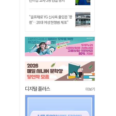
린이집 교사 2명 검찰 송치
"골프채로 YG 신사옥 출입문 '쾅
쾅'…20대 여성 현행범 체포"
디지털 플러스
더보기