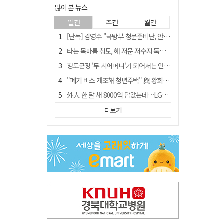
많이 본 뉴스
일간
주간
월간
[단독] 김영수 "국방부 청문준비단, 안규백 탈영 알고있었다"
타는 목마름 청도, 해 저문 저수지 둑에 군수가 서 있었다
청도군정 '두 시어머니'가 되어서는 안된다
"폐기 버스 개조해 청년주택" 與 황희…'딸 학비는 年 4200만원'
外人 한 달 새 8000억 담았는데…LG이노텍 목표주가는 왜 엇갈릴까
임시휴업 들어갔던 홈플러스 영주점, 7일 영업 재개…지하 1층만 운영
더보기
신세계사이먼, 대구 아울렛 토지매매 계약 체결… 사업 본궤도
SK하이닉스, 주당 375원 분기 배당 공시…"3분기 중 주주환원 방안 확정"
이의준 전 경북도 새마을봉사과장, 제28대 울릉군 부군수 취임
"상법개정해도 주주가 '봉'"…하이닉스 솔리다임 상장설에 술렁[개미와글와글]