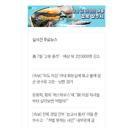
실시간 주요뉴스
美 7월 '고용 충격'…예상 밖 2만3000명 감소
[속보] '외도 의심' 아내 화장실에 묶고 불에 달
군 공구로 고문…남편 검거
장동혁, 황희 '버스하우스'에 "與 의원 자녀들
부터 살아보면 어떨까?"
[속보] 전북 경찰 간부 '女교사 몰카' 아들 폰
부수고…"처벌 못하는 사안" 내부망에 글