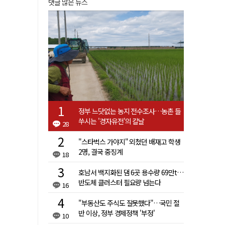
댓글 많은 뉴스
정부 느닷없는 농지 전수조사…농촌 들
쑤시는 '경자유전'의 칼날
28
"스타벅스 가야지" 외쳤던 배재고 학생
2명, 결국 중징계
18
호남서 백지화된 댐 6곳 용수량 69만t…
반도체 클러스터 필요량 넘는다
16
"부동산도 주식도 잘못했다"…국민 절
반 이상, 정부 경제정책 '부정'
10