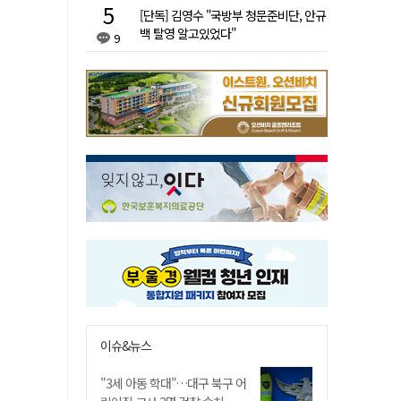
[단독] 김영수 "국방부 청문준비단, 안규
백 탈영 알고있었다"
9
이슈&뉴스
"3세 아동 학대"…대구 북구 어