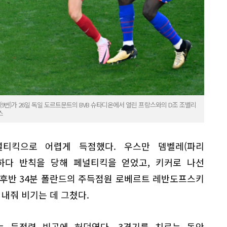
번)가 26일 독일 도르트문트의 BVB 슈타디온에서 열린 프랑스와의 D조 조별리
스
널티킥으로 어렵게 득점했다. 우스만 뎀벨레(파리
하다 반칙을 당해 페널티킥을 얻었고, 키커로 나선
 후반 34분 폴란드의 주득점원 로베르트 레반도프스키
 내줘 비기는 데 그쳤다.
 득점력 빈곤에 허덕였다. 3경기를 치르는 동안