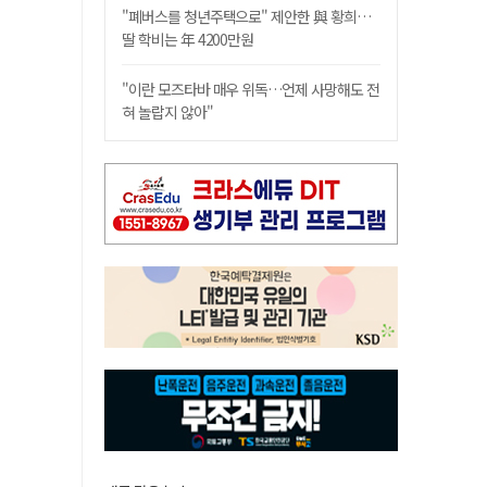
"폐버스를 청년주택으로" 제안한 與 황희…
딸 학비는 年 4200만원
"이란 모즈타바 매우 위독…언제 사망해도 전
혀 놀랍지 않아"