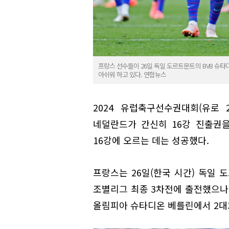
프랑스 선수들이 26일 독일 도르트문트의 BVB 슈타
아쉬워 하고 있다. 연합뉴스
2024 유럽축구선수권대회(유로 
네덜란드가 간신히 16강 진출권
16강에 오르는 데는 성공했다.
프랑스는 26일(한국 시간) 독일 
조별리그 최종 3차전에 출전했으나 
올림피아 슈타디온 베를린에서 2대