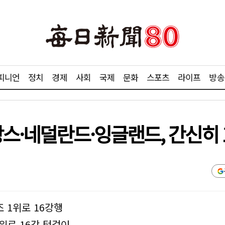
피니언
정치
경제
사회
국제
문화
스포츠
라이프
방송
랑스·네덜란드·잉글랜드, 간신히 
조 1위로 16강행
위로 16강 턱걸이