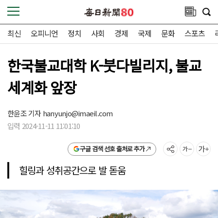
최신
오피니언
정치
사회
경제
국제
문화
스포츠
한국불교대학 K-붓다빌리지, 불교
세계화 앞장
한윤조 기자
hanyunjo@imaeil.com
입력 2024-11-11 11:01:10
구글 검색 선호 출처로 추가
힐링과 성취공간으로 발 돋움