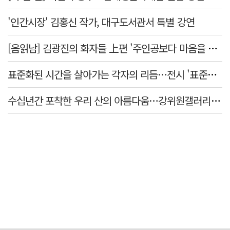
'인간시장' 김홍신 작가, 대구도서관서 특별 강연
[음읽남] 김광진의 화자들 上편 '주인공보다 마음을 쓴 사람'
표준화된 시간을 살아가는 각자의 리듬…전시 '표준시차'
수십년간 포착한 우리 산의 아름다움…강위원갤러리 '팔공·지리展' 개최