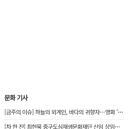
문화 기사
[금주의 이슈] 하늘의 외계인, 바다의 귀향자…영화 '호프'와 '오디세이'
[차 한 잔] 최현묵 중구도심재생문화재단 신임 상임이사 "서문시장·경상감영 등 지역 자원 활용…문화의 일상화"