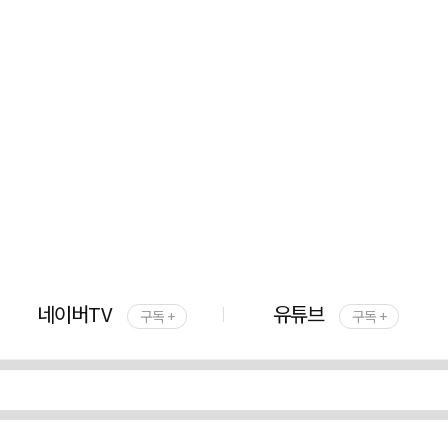
네이버TV
유튜브
구독 +
구독 +