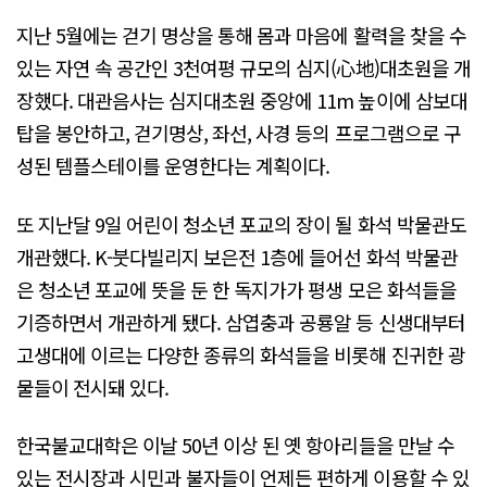
지난 5월에는 걷기 명상을 통해 몸과 마음에 활력을 찾을 수
있는 자연 속 공간인 3천여평 규모의 심지(心地)대초원을 개
장했다. 대관음사는 심지대초원 중앙에 11m 높이에 삼보대
탑을 봉안하고, 걷기명상, 좌선, 사경 등의 프로그램으로 구
성된 템플스테이를 운영한다는 계획이다.
또 지난달 9일 어린이 청소년 포교의 장이 될 화석 박물관도
개관했다. K-붓다빌리지 보은전 1층에 들어선 화석 박물관
은 청소년 포교에 뜻을 둔 한 독지가가 평생 모은 화석들을
기증하면서 개관하게 됐다. 삼엽충과 공룡알 등 신생대부터
고생대에 이르는 다양한 종류의 화석들을 비롯해 진귀한 광
물들이 전시돼 있다.
한국불교대학은 이날 50년 이상 된 옛 항아리들을 만날 수
있는 전시장과 시민과 불자들이 언제든 편하게 이용할 수 있