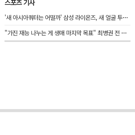
스포츠 기사
'새 아시아쿼터는 어떨까' 삼성 라이온즈, 새 얼굴 투수 미야모리 영입
"가진 재능 나누는 게 생애 마지막 목표" 최병권 전 대구체고 복싱 감독