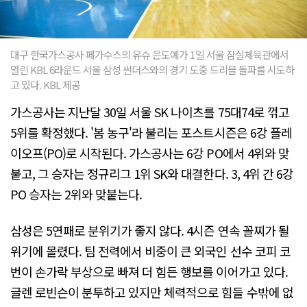
대구 한국가스공사 페가수스의 유슈 은도예가 1일 서울 잠실체육관에서
열린 KBL 6라운드 서울 삼성 썬더스와의 경기 도중 드리블 돌파를 시도하
고 있다. KBL 제공
가스공사는 지난달 30일 서울 SK 나이츠를 75대74로 꺾고
5위를 확정했다. '봄 농구'라 불리는 포스트시즌은 6강 플레
이오프(PO)로 시작된다. 가스공사는 6강 PO에서 4위와 맞
붙고, 그 승자는 정규리그 1위 SK와 대결한다. 3, 4위 간 6강
PO 승자는 2위와 맞붙는다.
삼성은 5연패로 분위기가 좋지 않다. 4시즌 연속 꼴찌가 될
위기에 몰렸다. 팀 전력에서 비중이 큰 외국인 선수 코피 코
번이 손가락 부상으로 빠져 더 힘든 행보를 이어가고 있다.
글렌 로빈슨이 분투하고 있지만 체력적으로 힘들 수밖에 없