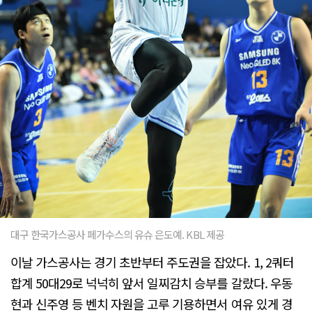
대구 한국가스공사 페가수스의 유슈 은도예. KBL 제공
이날 가스공사는 경기 초반부터 주도권을 잡았다. 1, 2쿼터
합계 50대29로 넉넉히 앞서 일찌감치 승부를 갈랐다. 우동
현과 신주영 등 벤치 자원을 고루 기용하면서 여유 있게 경