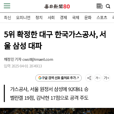
최신
오피니언
정치
사회
경제
국제
문화
스포츠
5위 확정한 대구 한국가스공사, 서
울 삼성 대파
채정민 기자 cwolf@imaeil.com
입력 2025-04-01 20:49:13
구글 검색 선호 출처로 추가
가스공사, 서울 원정서 삼성에 92대61 승
벨란겔 19점, 김낙현 17점으로 공격 주도