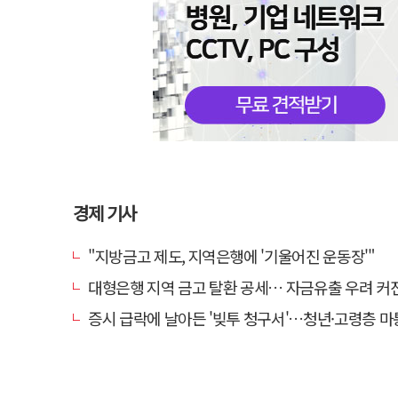
경제 기사
"지방금고 제도, 지역은행에 '기울어진 운동장'"
대형은행 지역 금고 탈환 공세… 자금유출 우려 커
증시 급락에 날아든 '빚투 청구서'…청년·고령층 마통 