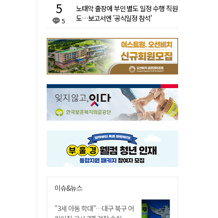
노태악 출장에 부인 별도 일정 수행 직원
도…보고서엔 '공식일정 참석'
5
이슈&뉴스
"3세 아동 학대"…대구 북구 어