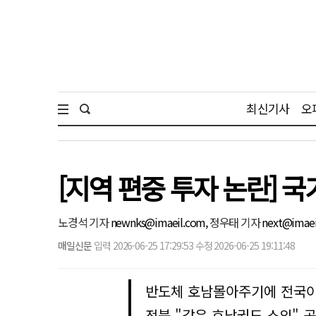
최신기사
오
[지역 편중 투자 논란] 
노경석 기자
newnks@imaeil.com,
정우태 기자
next@imaei
매일신문
입력 2026-06-25 17:29:53 수정 2026-06-25 19:11:48
반도체 호남몰아주기에 전국이 
전북 "같은 호남권도 소외" 공