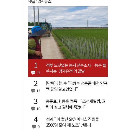
댓글 많은 뉴스
정부 느닷없는 농지 전수조사…농촌 들
쑤시는 '경자유전'의 칼날
33
[단독] 김영수 "국방부 청문준비단, 안규
백 탈영 알고있었다"
13
홍준표, 한동훈 맹폭…"조선제일껌, 권
력에 살고 권력에 죽었다"
10
성과급에 뿔난 SK하이닉스 직원들…
3500명 모여 '새 노조' 만든다
9