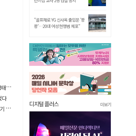
린이집 교사 2명 검찰 송치
"골프채로 YG 신사옥 출입문 '쾅
쾅'…20대 여성 현행범 체포"
필요"
었다
디지털 플러스
더보기
최고