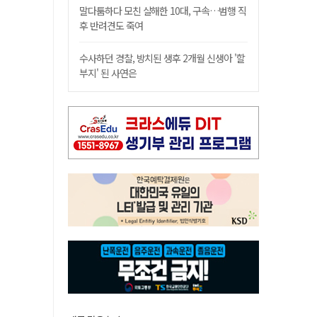
말다툼하다 모친 살해한 10대, 구속…범행 직
후 반려견도 죽여
수사하던 경찰, 방치된 생후 2개월 신생아 '할
부지' 된 사연은