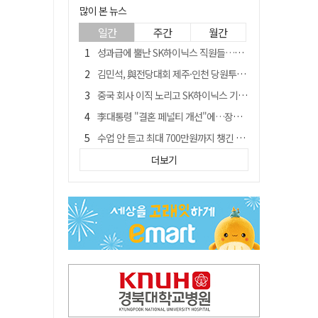
많이 본 뉴스
일간
주간
월간
성과급에 뿔난 SK하이닉스 직원들…3500명 모여 '새 노조' 만든다
김민석, 與전당대회 제주·인천 당원투표서 승리…누적 득표는 '초박빙'
중국 회사 이직 노리고 SK하이닉스 기밀 빼돌려…결국 실형
李대통령 "결혼 페널티 개선"에…장동혁 "그 페널티 만든 게 이 정권"
수업 안 듣고 최대 700만원까지 챙긴 포항 A대학 '유령 선수' 등 19명 무더기 송치
트럼프 만난 손현보 목사…"현재 자유대한민국 여러 면에서 어려움"
더보기
블룸버그 "SK하이닉스, 中 패키징공장 지분매각 등 검토"
경북 칠곡시니어클럽 커피앤솝 사업단…자개소품 만들기 문화체험 운영
"아버지 외출한 사이"…흉기로 40대母 살해한 고교 자퇴생, 구속 기로에
신축 줄고 리모델링 뜨자…건설업계, 로봇·모듈러로 방향 튼다