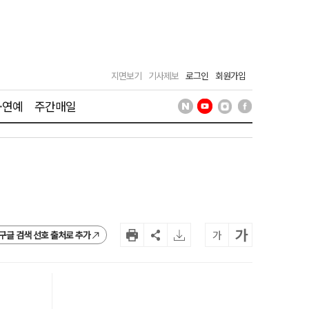
지면보기
기사제보
로그인
회원가입
·연예
주간매일
가
가
구글 검색 선호 출처로 추가