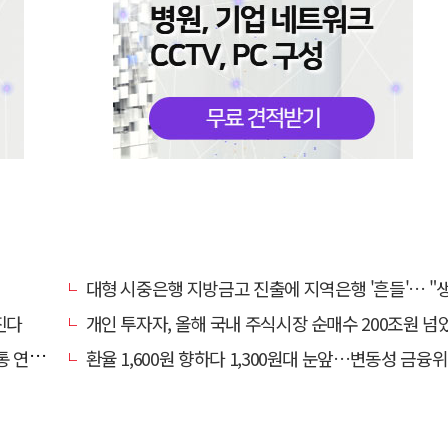
대형 시중은행 지방금고 진출에 지역은행 '흔들'… "생태계 보호 장치 
진다
개인 투자자, 올해 국내 주식시장 순매수 200조원 넘
연체↑
환율 1,600원 향하다 1,300원대 눈앞…변동성 금융위기 후 