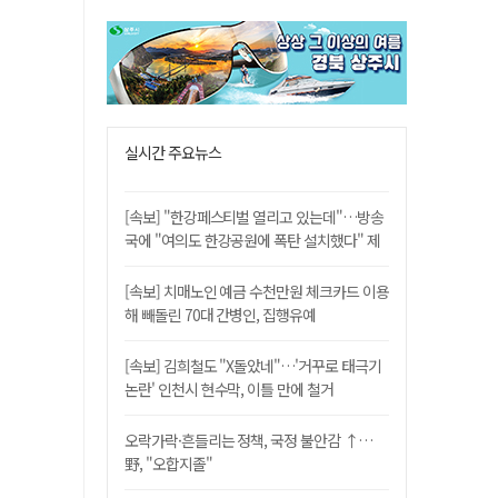
실시간 주요뉴스
[속보] "한강페스티벌 열리고 있는데"…방송
국에 "여의도 한강공원에 폭탄 설치했다" 제
보
[속보] 치매노인 예금 수천만원 체크카드 이용
해 빼돌린 70대 간병인, 집행유예
[속보] 김희철도 "X돌았네"…'거꾸로 태극기
논란' 인천시 현수막, 이틀 만에 철거
오락가락·흔들리는 정책, 국정 불안감 ↑…
野, "오합지졸"