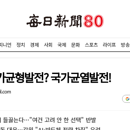
피니언
정치
경제
사회
국제
문화
스포츠
라이프
방송
국가균형발전? 국가균열발전!
l.com
들끓는다…"여건 고려 안 한 선택" 반발
동 대응…강원 "AI·반도체 전략 차질" 우려