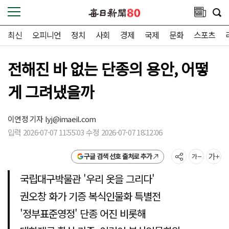
최신
오피니언
정치
사회
경제
국제
문화
스포츠
전해진 바 없는 단종의 용안, 어떻
게 그려냈을까
이연정 기자
lyj@imaeil.com
입력 2026-07-07 11:55:03 수정 2026-07-07 18:12:06
구글 검색 선호 출처로 추가
국립대구박물관 '우리 옷을 그리다'
권오창 화가 기증 복식인물화 특별전
'정부표준영정' 단종 어진 비롯해