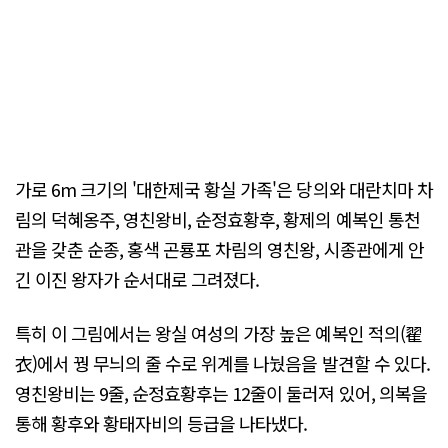
가로 6m 크기의 '대한제국 황실 가족'은 당의와 대란치마 차
림의 덕혜옹주, 영친왕비, 순정효황후, 황제의 예복인 통천
관을 갖춘 순종, 홍색 곤룡포 차림의 영친왕, 시종관에게 안
긴 이진 왕자가 순서대로 그려졌다.
특히 이 그림에서는 왕실 여성의 가장 높은 예복인 적의(翟
衣)에서 꿩 무늬의 줄 수로 위계를 나눴음을 발견할 수 있다.
영친왕비는 9줄, 순정효황후는 12줄이 둘러져 있어, 의복을
통해 황후와 황태자비의 등급을 나타냈다.