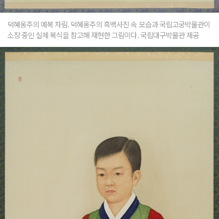
덕혜옹주의 예복 차림. 덕혜옹주의 흑백사진 속 모습과 국립고궁박물관이
소장 중인 실제 복식을 참고해 재현한 그림이다. 국립대구박물관 제공