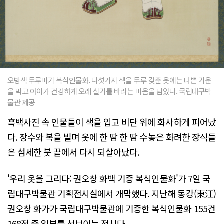
오방색 두루마기 복식인물화. 다섯가지 색을 두루 갖춘 옷에는 나쁜 기운
을 막고 아이가 건강하게 오래 살기를 바라는 마음을 담았다. 국립대구박
물관 제공
흑백사진 속 인물들이 색을 입고 비단 위에 화사하게 피어났
다. 장수와 복을 빌며 옷에 한 땀 한 땀 수놓은 화려한 장식들
은 섬세한 붓 끝에서 다시 되살아났다.
'우리 옷을 그리다: 권오창 화백 기증 복식인물화'가 7일 국
립대구박물관 기획전시실에서 개막했다. 지난해 동강(東江)
권오창 화가가 국립대구박물관에 기증한 복식인물화 155건
168점 중 일부를 선보이는 전시다.