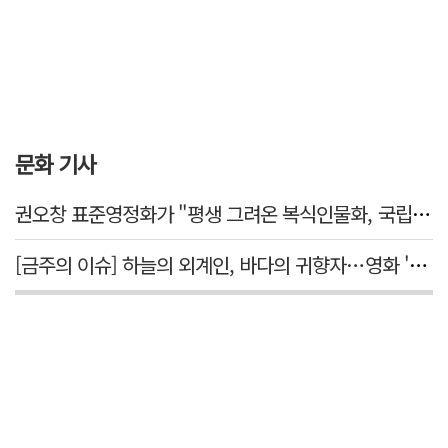
문화 기사
권오창 표준영정화가 "평생 그려온 복식인물화, 국립대구박물관에서 가치 있게 활용되길"
[금주의 이슈] 하늘의 외계인, 바다의 귀향자…영화 '호프'와 '오디세이'