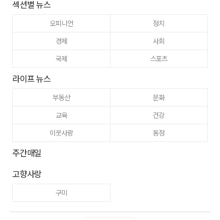
섹션별 뉴스
오피니언
정치
경제
사회
국제
스포츠
라이프 뉴스
부동산
문화
교육
건강
이웃사랑
동정
주간매일
고향사랑
구미