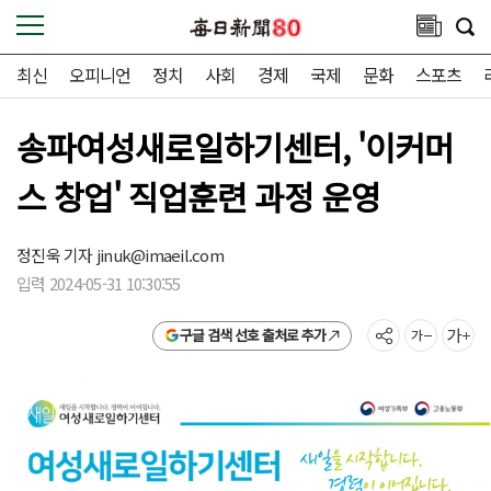
최신
오피니언
정치
사회
경제
국제
문화
스포츠
송파여성새로일하기센터, '이커머
스 창업' 직업훈련 과정 운영
정진욱 기자
jinuk@imaeil.com
입력 2024-05-31 10:30:55
구글 검색 선호 출처로 추가