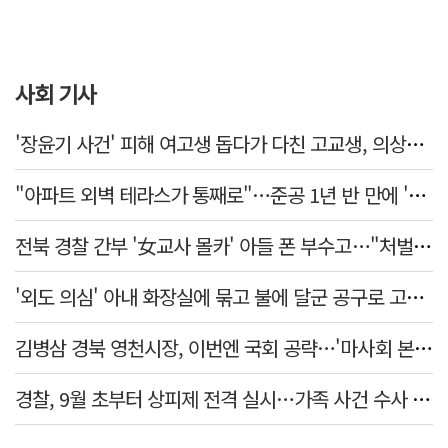
사회 기사
'장윤기 사건' 피해 여고생 돕다가 다친 고교생, 의상자 인정
"아파트 외벽 테라스가 통째로"…준공 1년 반 만에 '아찔 사고'
전북 경찰 간부 '女교사 몰카' 아들 폰 부수고…"처벌 못하는 사안" 내부망에 글
'외도 의심' 아내 화장실에 묶고 불에 달군 공구로 고문…남편 검거
김병삼 경북 영천시장, 이번엔 국회 공략…'마사회 본사 이전·광역교통망 확충' 요청
경찰, 9월 초부터 상피제 전격 실시…가족 사건 수사 못해